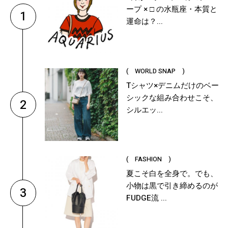
ープ × □ の水瓶座・本質と
1
運命は？...
( WORLD SNAP )
Tシャツ×デニムだけのベー
シックな組み合わせこそ、
2
シルエッ...
( FASHION )
夏こそ白を全身で。でも、
小物は黒で引き締めるのが
3
FUDGE流 ...