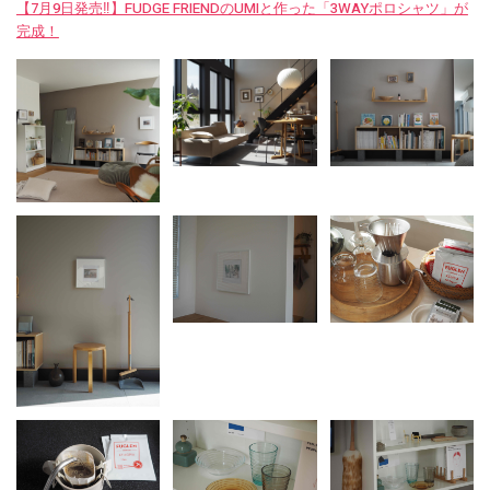
【7月9日発売‼︎】FUDGE FRIENDのUMIと作った「3WAYポロシャツ」が
完成！