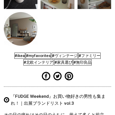
#ikea
#myfavorites
#ヴィンテージ
#ファミリー
#北欧インテリア
#家具選び
#無印良品
『FUDGE Weekend』お買い物好きの男性も集ま
れ！｜出展ブランドリスト vol.3
その日の疲れはその日のうちに。覚えて多くと役立