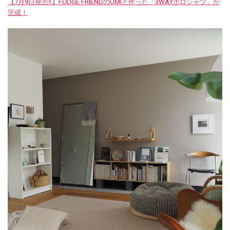
【7月9日発売‼︎】FUDGE FRIENDのUMIと作った「3WAYポロシャツ」が
完成！