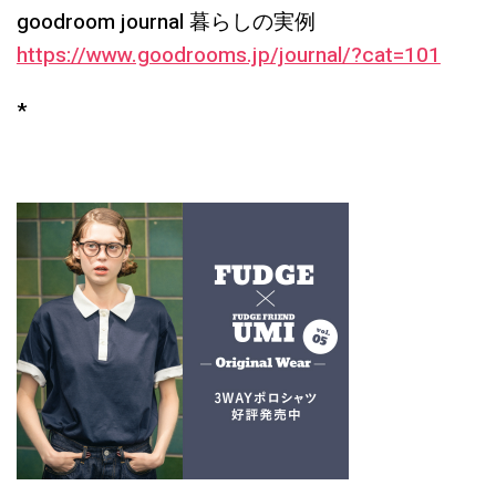
goodroom journal
暮らしの実例
https://www.goodrooms.jp/journal/?cat=101
*