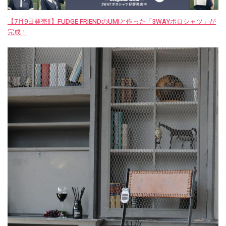
【7月9日発売‼︎】FUDGE FRIENDのUMIと作った「3WAYポロシャツ」が
完成！