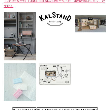
【7月9日発売‼︎】FUDGE FRIENDのUMIと作った「3WAYポロシャツ」が
完成！