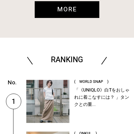
MORE
RANKING
( WORLD SNAP )
「《UNIQLO》白Tをおしゃ
れに着こなすには？ 」タン
1
クとの重...
( ONKUL )