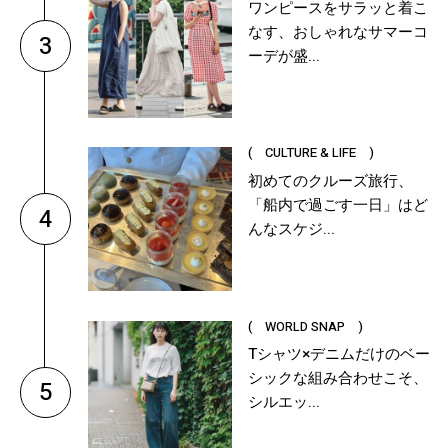
ワンピースをサラッと着こ
なす、おしゃれなサマーコ
3
ーデが盛...
( CULTURE & LIFE )
初めてのクルーズ旅行、
「船内で過ごす一日」はど
4
んなスケジ...
( WORLD SNAP )
Tシャツ×デニムだけのベー
シックな組み合わせこそ、
5
シルエッ...