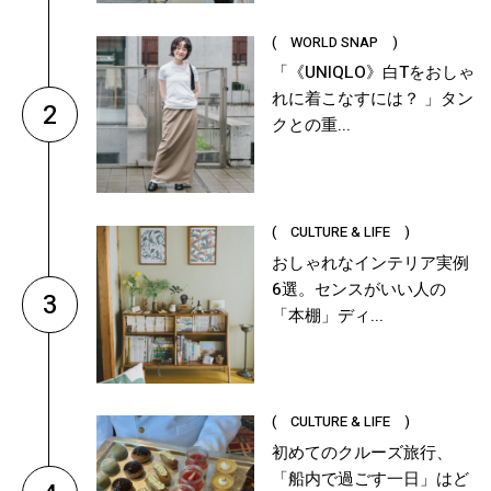
( WORLD SNAP )
「《UNIQLO》白Tをおしゃ
れに着こなすには？ 」タン
2
クとの重...
( CULTURE & LIFE )
おしゃれなインテリア実例
6選。センスがいい人の
3
「本棚」ディ...
( CULTURE & LIFE )
初めてのクルーズ旅行、
「船内で過ごす一日」はど