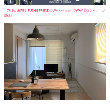
【7月9日発売‼︎】FUDGE FRIENDのUMIと作った「3WAYポロシャツ」が
完成！