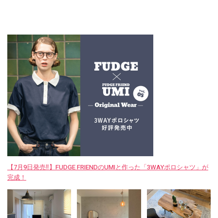
【7月9日発売‼︎】FUDGE FRIENDのUMIと作った「3WAYポロシャツ」が
完成！