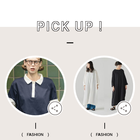
PICK UP !
( FASHION )
( FASHION )