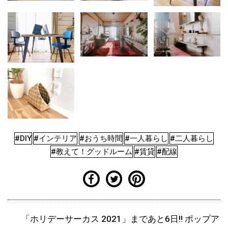
#DIY
#インテリア
#おうち時間
#一人暮らし
#二人暮らし
#教えて！グッドルーム
#賃貸
#配線
「ホリデーサーカス 2021」まであと6日!! ポップア