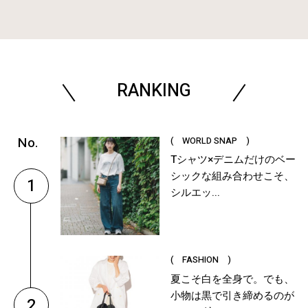
RANKING
( WORLD SNAP )
Tシャツ×デニムだけのベー
シックな組み合わせこそ、
1
シルエッ...
( FASHION )
夏こそ白を全身で。でも、
小物は黒で引き締めるのが
2