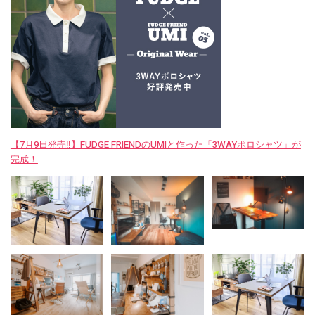
【7月9日発売‼︎】FUDGE FRIENDのUMIと作った「3WAYポロシャツ」が
完成！