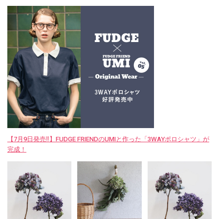
【7月9日発売‼︎】FUDGE FRIENDのUMIと作った「3WAYポロシャツ」が
完成！