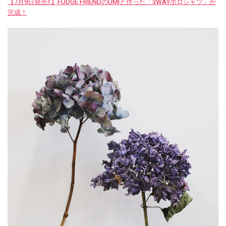
【7月9日発売‼︎】FUDGE FRIENDのUMIと作った「3WAYポロシャツ」が
完成！