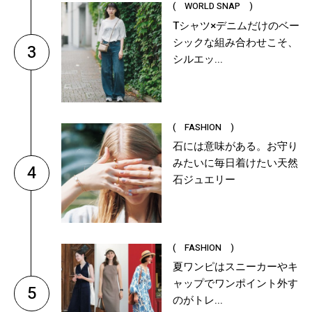
( WORLD SNAP )
Tシャツ×デニムだけのベー
シックな組み合わせこそ、
3
シルエッ...
( FASHION )
石には意味がある。お守り
みたいに毎日着けたい天然
4
石ジュエリー
( FASHION )
夏ワンピはスニーカーやキ
ャップでワンポイント外す
5
のがトレ...