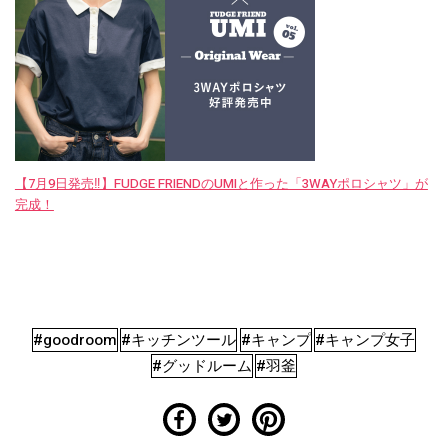
【7月9日発売‼︎】FUDGE FRIENDのUMIと作った「3WAYポロシャツ」が
完成！
#goodroom
#キッチンツール
#キャンプ
#キャンプ女子
#グッドルーム
#羽釜