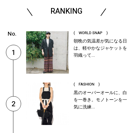
RANKING
( WORLD SNAP )
朝晩の気温差が気になる日
は、軽やかなジャケットを
1
羽織って...
( FASHION )
黒のオーバーオールに、白
を一巻き。モノトーンを一
2
気に洗練...