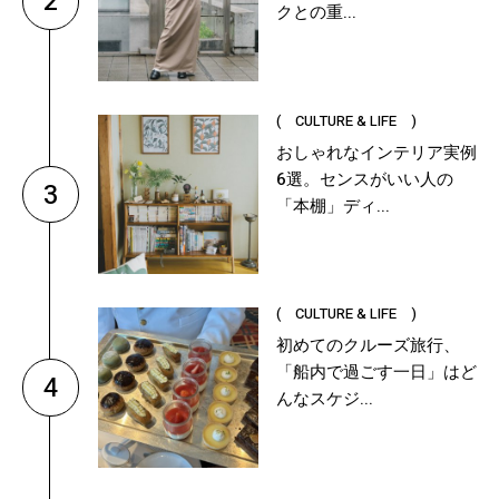
2
クとの重...
( CULTURE & LIFE )
おしゃれなインテリア実例
6選。センスがいい人の
3
「本棚」ディ...
( CULTURE & LIFE )
初めてのクルーズ旅行、
「船内で過ごす一日」はど
4
んなスケジ...