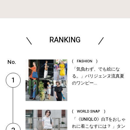
RANKING
( FASHION )
「気負わず、でも絵にな
る。」パリジェンヌ流真夏
1
のワンピー...
( WORLD SNAP )
「《UNIQLO》白Tをおしゃ
れに着こなすには？ 」タン