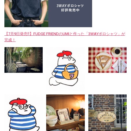
【7月9日発売‼︎】FUDGE FRIENDのUMIと作った「3WAYポロシャツ」が
完成！