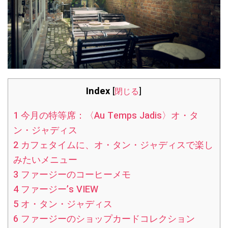
Index
[
閉じる
]
1
今月の特等席：〈Au Temps Jadis〉オ・タ
ン・ジャディス
2
カフェタイムに、オ・タン・ジャディスで楽し
みたいメニュー
3
ファージーのコーヒーメモ
4
ファージー’s VIEW
5
オ・タン・ジャディス
6
ファージーのショップカードコレクション