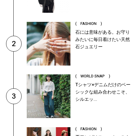
( FASHION )
石には意味がある。お守り
みたいに毎日着けたい天然
2
石ジュエリー
( WORLD SNAP )
Tシャツ×デニムだけのベー
シックな組み合わせこそ、
3
シルエッ...
( FASHION )