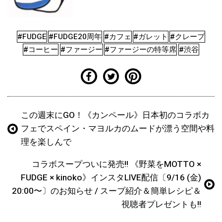
#FUDGE
#FUDGE20周年
#カフェ
#ガレット
#クレープ
#コーヒー
#ファージー
#ファージーの特等席
#渋谷
この週末にGO！《カンペール》日本初のコラボカ
フェでスペイン・マヨルカのムードが漂う空間や料
理を楽しんで
コラボスープついに発売!! 《野菜をMOTTO ×
FUDGE × kinoko》インスタLIVE配信〔9/16 (金)
20:00〜〕のお知らせ / スープ紹介＆簡単レシピ＆
視聴者プレゼントも!!