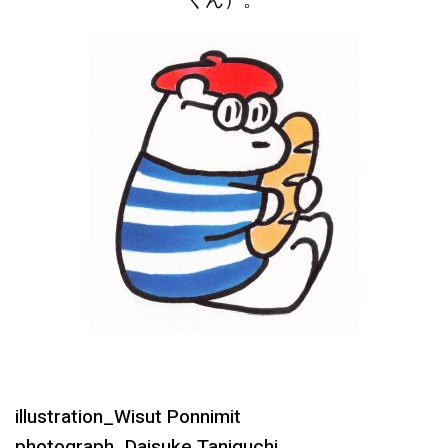
illustration_Wisut Ponnimit
photograph_Daisuke Taniguchi