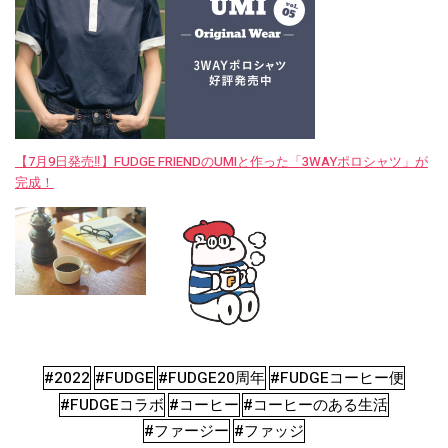
【7月9日発売‼︎】FUDGE FRIENDのUMIと作った「3WAYポロシャツ」が
完成！
#2022
#FUDGE
#FUDGE20周年
#FUDGEコーヒー便
#FUDGEコラボ
#コーヒー
#コーヒーのある生活
#ファージー
#ファッジ