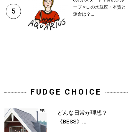
8月がスタート！青のグル
ープ × □ の水瓶座・本質と
5
運命は？...
FUDGE CHOICE
どんな日常が理想？
《BESS》...