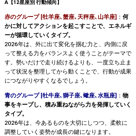
A
【12星座別 行動傾向】
赤のグループ [牡羊座､蟹座､天秤座､山羊座]
：
何
かに対してアクションを起こすことで、エネルギ
ーが循環していくタイプ。
2026年は、外に出て変化を掴む力と、内側に戻
って整える力をバランスよく使うことがテーマで
す。勢いだけで走り続けるよりも、一度立ち止ま
って状況を整理してから動くことで、行動が成果
につながりやすくなるでしょう。
青のグループ [牡牛座､獅子座､蠍座､水瓶座]
：
物
事をキープし、積み重ねながら力を発揮していく
タイプ。
2026年は、今あるものを大切にしつつ、柔軟に
調整していく姿勢が成長の鍵になります。