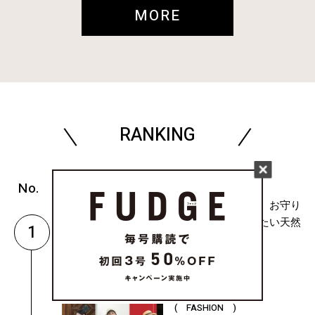
MORE
RANKING
( FASHION )
石には意味がある。お守り
みたいに毎日着けたい天然
1
石ジュエリー
( FASHION )