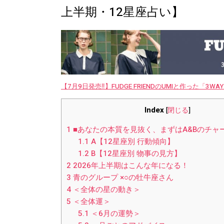
上半期・12星座占い】
【7月9日発売‼︎】FUDGE FRIENDのUMIと作った「3
Index
[
閉じる
]
1
■あなたの本質を見抜く、まずはA&Bのチャートを
1.1
A【12星座別 行動傾向】
1.2
B【12星座別 物事の見方】
2
2026年上半期はこんな年になる！
3
青のグループ ×○の牡牛座さん
4
＜全体の星の動き＞
5
＜全体運＞
5.1
＜6月の運勢＞