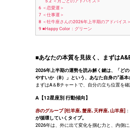
5.2
＜月ごとのアドバイス＞
6
＜恋愛運＞
7
＜仕事運＞
8
＜牡牛座さんの2026年上半期のアドバイス
9
■Happy Color：グリーン
■あなたの本質を見抜く、まずはA&Bの
2026年上半期の運勢を読み解く鍵は、「ど
やすいか（B）」という、あなた自身の“基本
まずはA＆Bチャートで、自分の立ち位置を
A
【12星座別 行動傾向】
赤のグループ [牡羊座､蟹座､天秤座､山羊座]
：
が循環していくタイプ。
2026年は、外に出て変化を掴む力と、内側