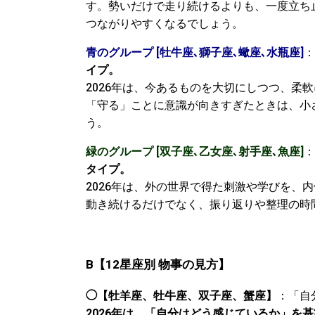
す。勢いだけで走り続けるよりも、一度立ち
つながりやすくなるでしょう。
青のグループ [牡牛座､獅子座､蠍座､水瓶座]
：
イプ。
2026年は、今あるものを大切にしつつ、柔
「守る」ことに意識が向きすぎたときは、小
う。
緑のグループ [双子座､乙女座､射手座､魚座]
：
タイプ。
2026年は、外の世界で得た刺激や学びを、
動き続けるだけでなく、振り返りや整理の時
B
【
12
星座別
物事の見方】
◯【牡羊座、牡牛座、双子座、蟹座】
：「自
2026年は、「自分はどう感じているか」を