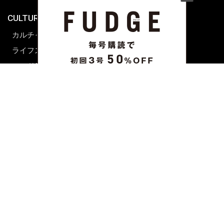
海外生活
CULTURE & LIFE
カルチャー
ライフスタイル
フード&ドリンク
コラム
週末アジア
プレイリスト
シネマサロン
前田エマの東京ぐるり
誰かの話
FORTUNE
PRESENT & EVENT