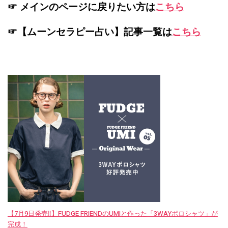
☞ メインのページに戻りたい方は
こちら
☞【ムーンセラピー占い】記事一覧は
こちら
【7月9日発売‼︎】FUDGE FRIENDのUMIと作った「3WAYポロシャツ」が
完成！