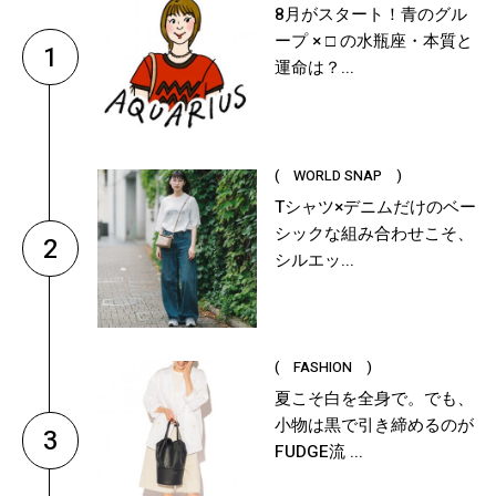
8月がスタート！青のグル
ープ × □ の水瓶座・本質と
1
運命は？...
( WORLD SNAP )
Tシャツ×デニムだけのベー
シックな組み合わせこそ、
2
シルエッ...
( FASHION )
夏こそ白を全身で。でも、
小物は黒で引き締めるのが
3
FUDGE流 ...