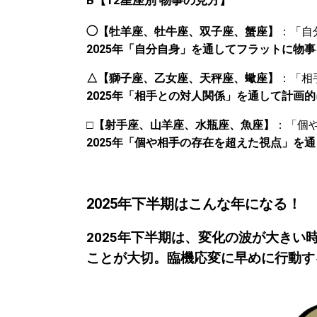
B
【
12
星座別
物事の見方】
◯【牡羊座、牡牛座、双子座、蟹座】
：「自
2025年「自分自身」を通してフラットに物
△【獅子座、乙女座、天秤座、蠍座】
：「相
2025年「相手との対人関係」を通して計画
□
【射手座、山羊座、水瓶座、魚座】
：「個
2025年「個や相手の存在を超えた視点」を
2025年下半期はこんな年になる！
2025年下半期は、変化の波が大き
ことが大切。臨機応変に早めに行動す