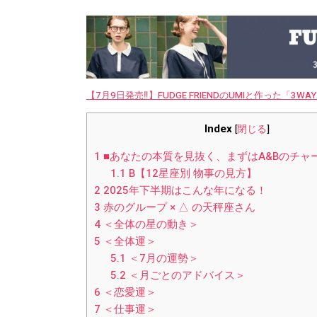
【7月9日発売‼︎】FUDGE FRIENDのUMIと作った「3
Index
[
閉じる
]
1
■あなたの本質を見抜く、まずはA&Bのチャートを
1.1
B【12星座別 物事の見方】
2
2025年下半期はこんな年になる！
3
赤のグループ × △ の天秤座さん
4
＜全体の星の動き＞
5
＜全体運＞
5.1
＜7月の運勢＞
5.2
＜月ごとのアドバイス＞
6
＜恋愛運＞
7
＜仕事運＞