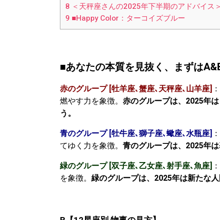
8
＜天秤座さんの2025年下半期のアドバイス
9
■Happy Color：ターコイズブルー
■あなたの本質を見抜く、まずはA&Bの
赤のグループ [牡羊座､蟹座､天秤座､山羊座]
：
燃やす力を象徴。
赤のグループは、2025
う。
青のグループ [牡牛座､獅子座､蠍座､水瓶座]
：
てゆく力を象徴。
青のグループは、2025年
緑のグループ [双子座､乙女座､射手座､魚座]
：
を象徴。
緑のグループは、2025年は新たな