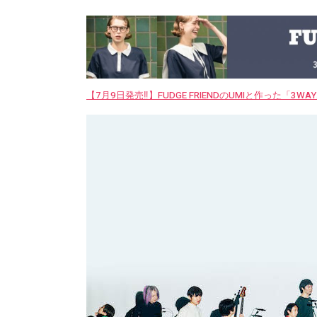
【7月9日発売‼︎】FUDGE FRIENDのUMIと作った「3