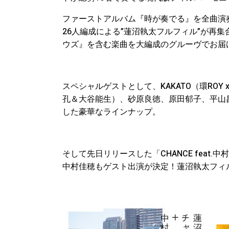
ファーストアルバム『時が奏でる』を全曲演
26人編成による”蓮沼執太フルフィル”が再集合！
ウズ』を含む楽曲を大編成のグルーヴでお届
スペシャルゲストとして、KAKATO（環ROY x 鎮
孔＆大谷能生）、砂原良徳、原田郁子、平山昌尚
した豪華なラインナップ。
そして先日リリースした「CHANCE fea
中村佳穂もゲスト出演が決定！蓮沼執太フィ