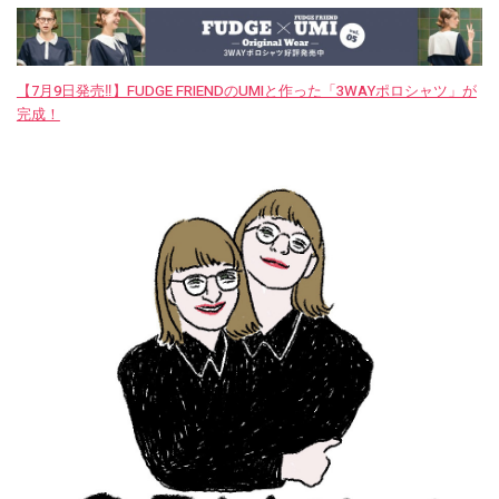
【7月9日発売‼︎】FUDGE FRIENDのUMIと作った「3WAYポロシャツ」が
完成！