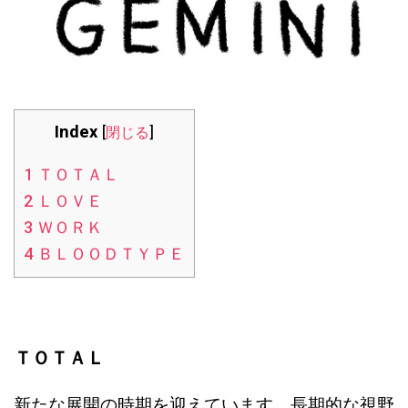
Index
[
閉じる
]
1
ＴＯＴＡＬ
2
ＬＯＶＥ
3
ＷＯＲＫ
4
ＢＬＯＯＤＴＹＰＥ
ＴＯＴＡＬ
新たな展開の時期を迎えています。長期的な視野