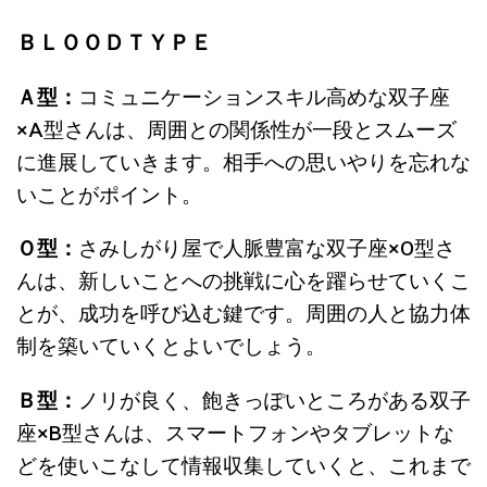
ＢＬＯＯＤＴＹＰＥ
Ａ型：
コミュニケーションスキル高めな双子座
×A
型さんは、
周囲との関係性が一段とスムーズ
に進展していきます。相手への思いやりを忘れな
いことがポイント
。
Ｏ型：
さみしがり屋で人脈豊富な双子座
×O
型さ
んは、
新しいことへの挑戦に心を躍らせていくこ
とが、成功を呼び込む鍵です。周囲の人と協力体
制を築いていくとよいでしょう
。
Ｂ型：
ノリが良く、飽きっぽいところがある双子
座
×B
型さんは、
スマートフォンやタブレットな
どを使いこなして情報収集していくと、これまで