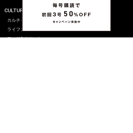
海外生活
CULTURE & LIFE
カルチャー
ライフスタイル
フード&ドリンク
コラム
週末アジア
プレイリスト
シネマサロン
前田エマの東京ぐるり
誰かの話
FORTUNE
PRESENT & EVENT