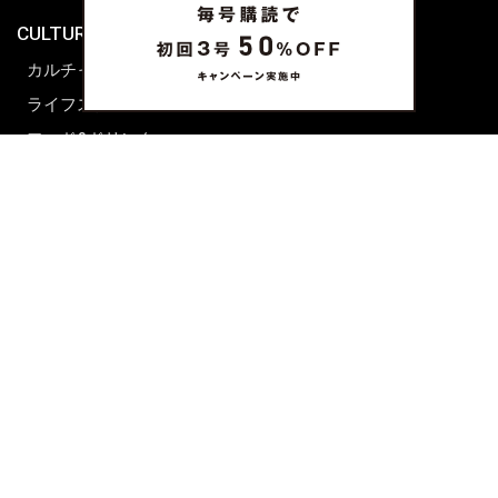
CULTURE & LIFE
カルチャー
ライフスタイル
フード&ドリンク
コラム
週末アジア
プレイリスト
シネマサロン
前田エマの東京ぐるり
誰かの話
FORTUNE
PRESENT & EVENT