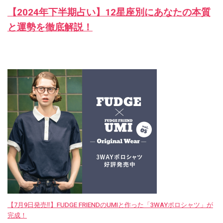
【2024年下半期占い】12星座別にあなたの本質
と運勢を徹底解説！
【7月9日発売‼︎】FUDGE FRIENDのUMIと作った「3WAYポロシャツ」が
完成！