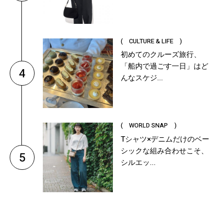
( CULTURE & LIFE )
初めてのクルーズ旅行、
「船内で過ごす一日」はど
4
んなスケジ...
( WORLD SNAP )
Tシャツ×デニムだけのベー
シックな組み合わせこそ、
5
シルエッ...