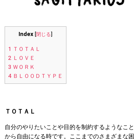
Index
[
閉じる
]
1
ＴＯＴＡＬ
2
ＬＯＶＥ
3
ＷＯＲＫ
4
ＢＬＯＯＤＴＹＰＥ
ＴＯＴＡＬ
自分のやりたいことや目的を制約するようなこと
から自由になる時です。ここまでのさまざまな困