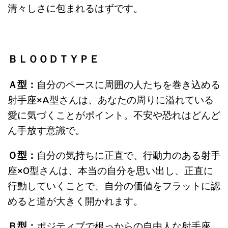
清々しさに包まれるはずです。
ＢＬＯＯＤＴＹＰＥ
Ａ型：
自分のペースに周囲の人たちを巻き込める
射手座
×A
型さんは、
あなたの周りに溢れている
愛に気づくことがポイント。不安や恐れはどんど
ん手放す意識で。
Ｏ型：
自分の気持ちに正直で、行動力のある射手
座
×O
型さんは、
本当の自分を思い出し、正直に
行動していくことで、自分の価値をフラットに認
めると道が大きく開かれます。
Ｂ型：
ポジティブで根っからの自由人な射手座