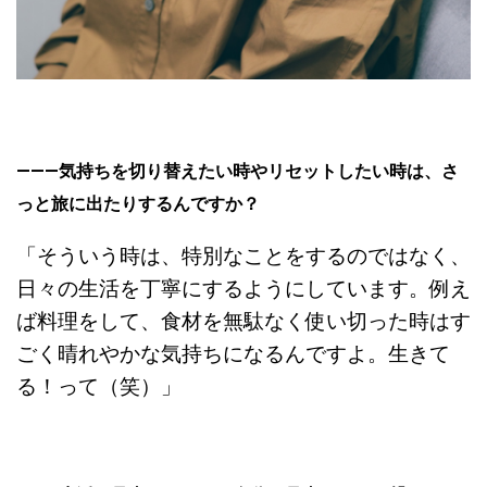
———気持ちを切り替えたい時やリセットしたい時は、さ
っと旅に出たりするんですか？
「そういう時は、特別なことをするのではなく、
日々の生活を丁寧にするようにしています。例え
ば料理をして、食材を無駄なく使い切った時はす
ごく晴れやかな気持ちになるんですよ。生きて
る！って（笑）」