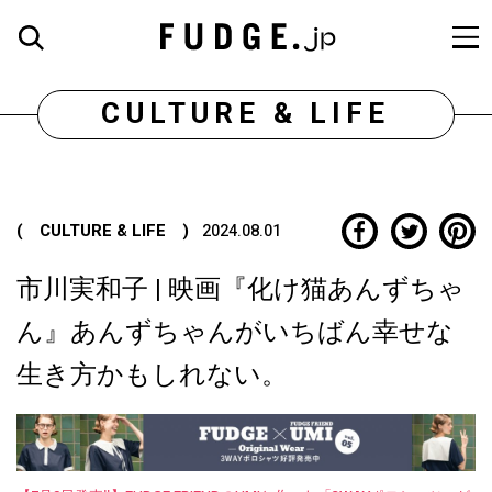
CULTURE & LIFE
( CULTURE & LIFE )
2024.08.01
市川実和子 | 映画『化け猫あんずちゃ
ん』あんずちゃんがいちばん幸せな
生き方かもしれない。