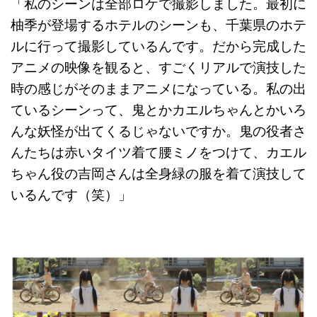
「私のシーンは全部ロケで撮影しました。最初に
柚季が登場するホテルのシーンも、千葉県のホテ
ルに行って撮影しているんです。だから完成した
アニメの映像を観ると、すごくリアルで演技した
時の感じがそのままアニメになっている。私の出
ているシーンって、鬼とかカエルちゃんとかいろ
んな妖怪が出てくるじゃないですか。鬼の役者さ
んたちは赤いタイツ着て腰ミノをつけて、カエル
ちゃん役の吉岡さんは全身緑の服を着て演技して
いるんです（笑）」