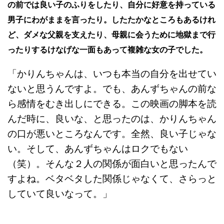
の前では良い子のふりをしたり、自分に好意を持っている
男子にわがままを言ったり。したたかなところもあるけれ
ど、ダメな父親を支えたり、母親に会うために地獄まで行
ったりするけなげな一面もあって複雑な女の子でした。
「かりんちゃんは、いつも本当の自分を出せてい
ないと思うんですよ。でも、あんずちゃんの前な
ら感情をむき出しにできる。この映画の脚本を読
んだ時に、良いな、と思ったのは、かりんちゃん
の口が悪いところなんです。全然、良い子じゃな
い。そして、あんずちゃんはロクでもない
（笑）。そんな２人の関係が面白いと思ったんで
すよね。ベタベタした関係じゃなくて、さらっと
していて良いなって。」