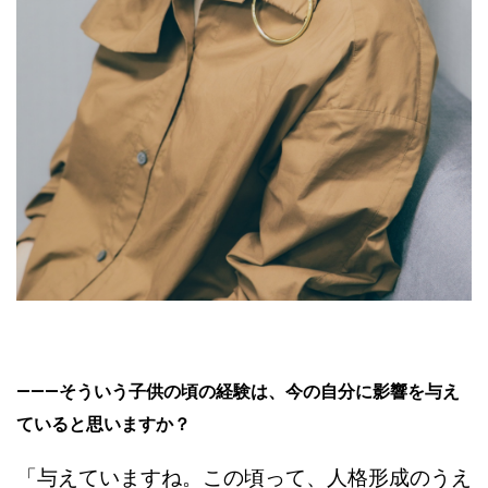
———そういう子供の頃の経験は、今の自分に影響を与え
ていると思いますか？
「与えていますね。この頃って、人格形成のうえ