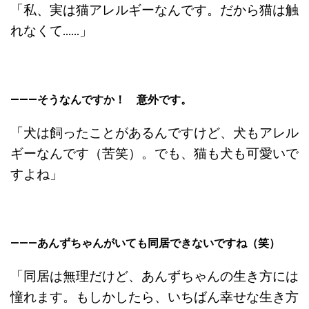
「私、実は猫アレルギーなんです。だから猫は触
れなくて……」
———そうなんですか！ 意外です。
「犬は飼ったことがあるんですけど、犬もアレル
ギーなんです（苦笑）。でも、猫も犬も可愛いで
すよね」
———あんずちゃんがいても同居できないですね（笑）
「同居は無理だけど、あんずちゃんの生き方には
憧れます。もしかしたら、いちばん幸せな生き方