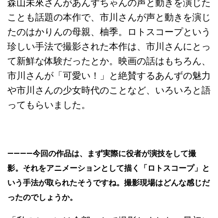
森山未來さんがあんずちゃんの声と動きを演じた
ことも話題の本作で、市川さんが声と動きを演じ
たのはかりんの母親、柚季。ロトスコープという
珍しい手法で撮影された本作は、市川さんにとっ
て新鮮な体験だったとか。映画の話はもちろん、
市川さんが「可愛い！」と絶賛するあんずの魅力
や市川さんの少女時代のことなど、いろいろと語
ってもらいました。
————今回の作品は、まず実際に役者が演技をして撮
影。それをアニメーションとして描く「ロトスコープ」と
いう手法が取られたそうですね。撮影現場はどんな感じだ
ったのでしょうか。