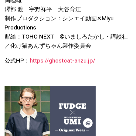
岡睦雄
澤部 渡 宇野祥平 大谷育江
制作プロダクション：シンエイ動画✕Miyu
Productions
配給：TOHO NEXT ©いましろたかし・講談社
／化け猫あんずちゃん製作委員会
公式HP：
https://ghostcat-anzu.jp/