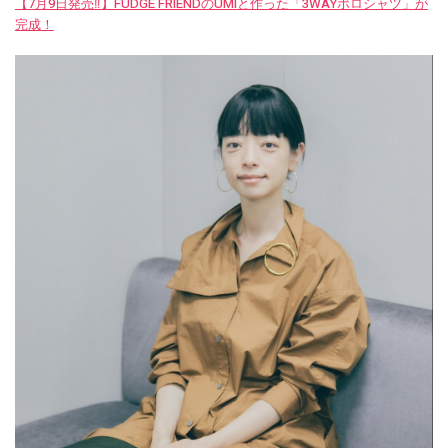
【7月9日発売‼︎】FUDGE FRIENDのUMIと作った「3WAYポロシャツ」が
完成！