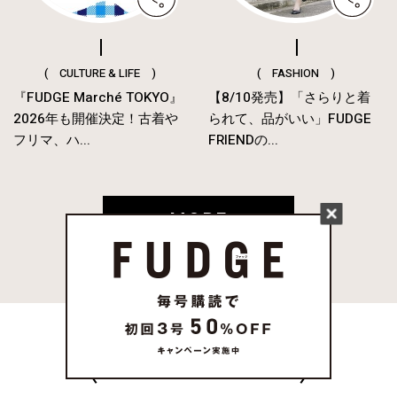
( CULTURE & LIFE )
( FASHION )
『FUDGE Marché TOKYO』
【8/10発売】「さらりと着
2026年も開催決定！古着や
られて、品がいい」FUDGE
フリマ、ハ...
FRIENDの...
MORE
RANKING