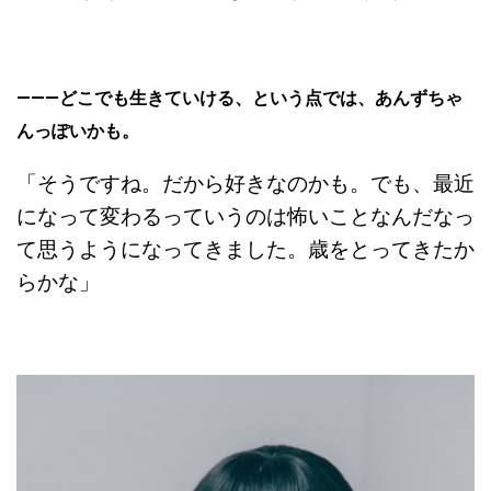
———どこでも生きていける、という点では、あんずちゃ
んっぽいかも。
「そうですね。だから好きなのかも。でも、最近
になって変わるっていうのは怖いことなんだなっ
て思うようになってきました。歳をとってきたか
らかな」