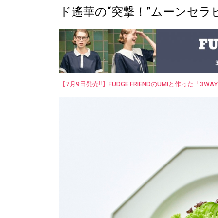
ド遙華の“突撃！”ムーンセラ
【7月9日発売‼︎】FUDGE FRIENDのUMIと作った「3