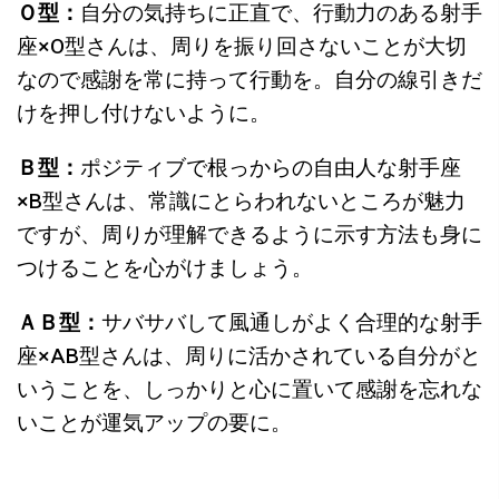
Ｏ型：
自分の気持ちに正直で、行動力のある射手
座
×O
型さんは、周りを振り回さないことが大切
なので感謝を常に持って行動を。
自分の線引きだ
けを押し付けないように。
Ｂ型：
ポジティブで根っからの自由人な射手座
×B
型さんは、常識
にとらわれないところが魅力
ですが、
周りが理解できるように示す方法も身に
つけることを心がけましょ
う。
ＡＢ型：
サバサバして風通しがよく合理的な射手
座
×AB
型さんは、周りに活かされている自分がと
いうことを、
しっかりと心に置いて感謝を忘れな
いことが運気アップの要に。