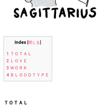
Index
[
閉じる
]
1
ＴＯＴＡＬ
2
ＬＯＶＥ
3
ＷＯＲＫ
4
ＢＬＯＯＤＴＹＰＥ
ＴＯＴＡＬ