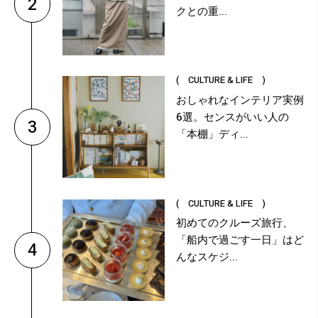
2
クとの重...
( CULTURE & LIFE )
おしゃれなインテリア実例
6選。センスがいい人の
3
「本棚」ディ...
( CULTURE & LIFE )
初めてのクルーズ旅行、
「船内で過ごす一日」はど
4
んなスケジ...