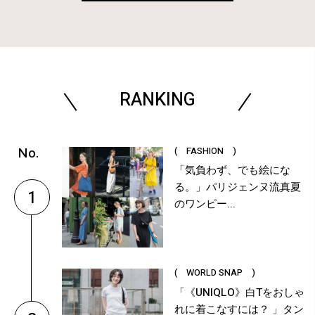
RANKING
( FASHION )
「気負わず、でも絵にな
る。」パリジェンヌ流真夏
1
のワンピー...
( WORLD SNAP )
「《UNIQLO》白Tをおしゃ
れに着こなすには？ 」タン