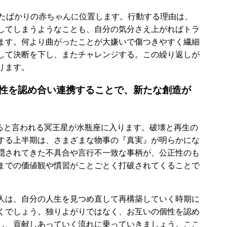
れたばかりの赤ちゃんに位置します。行動する理由は、
してしまうようなことも、自分の気分さえ上がればトラ
ます。何より曲がったことが大嫌いで傷つきやすく繊細
して決断を下し、またチャレンジする。この繰り返しが
ります。
性を認め合い連携することで、新たな創造が
えると言われる冥王星が水瓶座に入ります。破壊と再生の
する上半期は、さまざまな物事の『真実』が明らかにな
隠されてきた不具合や言行不一致な事柄が、公正性のも
までの価値観や慣習がことごとく打破されてくることで
人は、自分の人生を見つめ直して再構築していく時期に
くでしょう。独りよがりではなく、お互いの個性を認め
し、貢献しあっていく流れに乗っていきましょう。ここ