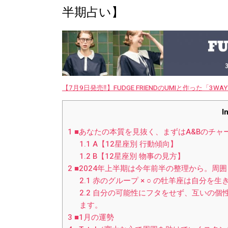
半期占い】
【7月9日発売‼︎】FUDGE FRIENDのUMIと作った「3
I
1
■あなたの本質を見抜く、まずはA&Bのチャートを
1.1
A【12星座別 行動傾向】
1.2
B【12星座別 物事の見方】
2
■2024年上半期は今年前半の整理から。周
2.1
赤のグループ × ○ の牡羊座は自分を
2.2
自分の可能性にフタをせず、互いの個
ます。
3
■1月の運勢