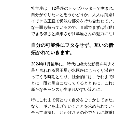
牡羊座は、12星座のトップバッターで生ま
自分がやりたいと思うかどうか。大人は躊躇
イできる正直で勇敢な部分を持ち合わせてい
な一面も持っているので、直感でまずは行動
できる強さと繊細さが牡羊座さんの魅力にな
自分の可能性にフタをせず、互いの個
拓かれていきます。
2024年1月後半に、時代に絶大な影響を与
星と言われる冥王星が水瓶座にじっくり滞在
ってくる時期となり、社会的には、それまで
とに一段と明白になってくるとともに、これ
新たなチャンスが生まれやすい流れに。
特にこれまで何となく自分をごまかしてきた
なり、ギアを上げていくことを求められてい
合って連携し、おかげさまの心でともに尊重