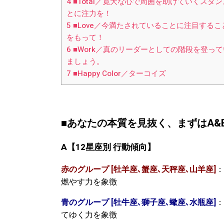
4
■Total／寛大な心で周囲を助けていくス
とに注力を！
5
■Love／今満たされていることに注目する
をもって！
6
■Work／真のリーダーとしての階段を登っ
ましょう。
7
■Happy Color／ターコイズ
■あなたの本質を見抜く、まずはA&Bの
A
【
12
星座別
行動傾向】
赤のグループ [牡羊座､蟹座､天秤座､山羊座]
：
燃やす力を象徴
青のグループ [牡牛座､獅子座､蠍座､水瓶座]
：
てゆく力を象徴