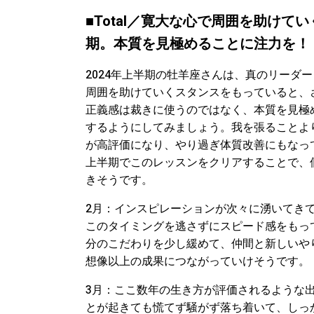
■Total／寛大な心で周囲を助け
期。本質を見極めることに注力を！
2024年上半期の牡羊座さんは、真のリーダ
周囲を助けていくスタンスをもっていると、
正義感は裁きに使うのではなく、本質を見極
するようにしてみましょう。我を張ることよ
が高評価になり、やり過ぎ体質改善にもなっ
上半期でこのレッスンをクリアすることで、
きそうです。
2月：インスピレーションが次々に湧いてき
このタイミングを逃さずにスピード感をもっ
分のこだわりを少し緩めて、仲間と新しいや
想像以上の成果につながっていけそうです。
3月：ここ数年の生き方が評価されるような
とが起きても慌てず騒がず落ち着いて、しっ