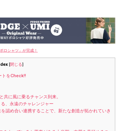
WAYポロシャツ」が完成！
ndex
[
閉じる
]
Check!!
囲と共に風に乗るチャンス到来。
生きる、永遠のチャレンジャー
性を認め合い連携することで、新たな創造が拓かれていき