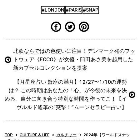
#LONDON
#PARIS
#SNAP
北欧ならではの色使いに注目！デンマーク発のフッ
トウェア《ECCO》が女優・臼田あさ美を起用した
新カプセルコレクションを提案
【月星座占い 蟹座の満月】12/27〜1/10の運勢
は？ この時期はあなたの「心」が今後の未来を決
める。自分に向き合う特別な時間を作ってこ！【イ
ヴルルド遙華の“突撃！”ムーンセラピー占い】
TOP
CULTURE & LIFE
カルチャー
2024年【ワールドスナッ