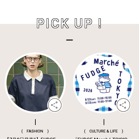
PICK UP !
( FASHION )
( CULTURE & LIFE )