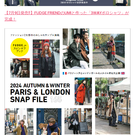
【7月9日発売‼︎】FUDGE FRIENDのUMIと作った「3WAYポロシャツ」が
完成！