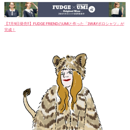
【7月9日発売‼︎】FUDGE FRIENDのUMIと作った「3WAYポロシャツ」が
完成！