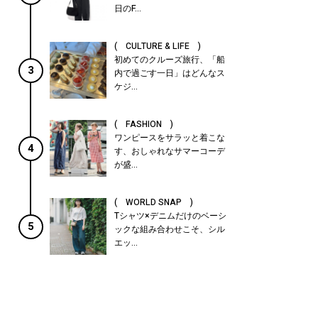
日のF...
( CULTURE & LIFE )
初めてのクルーズ旅行、「船
3
内で過ごす一日」はどんなス
ケジ...
( FASHION )
ワンピースをサラッと着こな
4
す、おしゃれなサマーコーデ
が盛...
( WORLD SNAP )
Tシャツ×デニムだけのベーシ
5
ックな組み合わせこそ、シル
エッ...