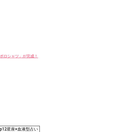
WAYポロシャツ」が完成！
.jp12星座×血液型占い