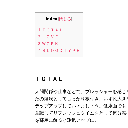
Index
[
閉じる
]
1
ＴＯＴＡＬ
2
ＬＯＶＥ
3
ＷＯＲＫ
4
ＢＬＯＯＤＴＹＰＥ
ＴＯＴＡＬ
人間関係や仕事などで、プレッシャーを感じ
たの経験としてしっかり根付き、いずれ大き
テップアップしていきましょう。健康面でも
意識してリフレッシュタイムをとって気分転
を部屋に飾ると運気アップに。