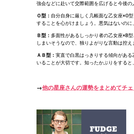
強会などに赴いて交際範囲を広げると今後の
Ｏ型：
自分自身に厳しく几帳面な乙女座
×O
型
することを心がけましょう。悪気はないのに
Ｂ型：
多面性があるしっかり者の乙女座
×B
型
しまいそうなので、独りよがりな言動は控え
ＡＢ型：
実直で白黒はっきりする傾向がある
いることが大切です。知ったかぶりをすると
→
他の星座さんの運勢をまとめてチェ