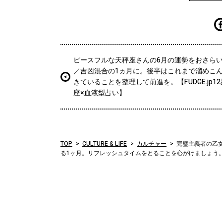
ピースフルな天秤座さんの6月の運勢をおさら
／吉凶混合の1ヵ月に。後半はこれまで溜めこ
きていることを整理して前進を。【FUDGE.jp12
座×血液型占い】
TOP
CULTURE & LIFE
カルチャー
完璧主義者の乙
る1ヶ月。リフレッシュタイムをとることを心がけましょう。【F