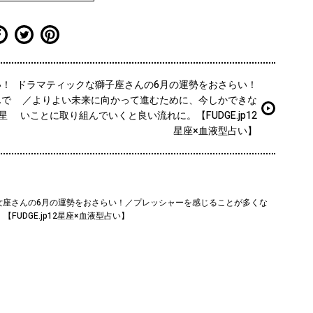
い！
ドラマティックな獅子座さんの6月の運勢をおさらい！
んで
／よりよい未来に向かって進むために、今しかできな
星
いことに取り組んでいくと良い流れに。【FUDGE.jp12
星座×血液型占い】
女座さんの6月の運勢をおさらい！／プレッシャーを感じることが多くな
UDGE.jp12星座×血液型占い】