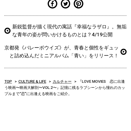
新鋭監督が描く現代の寓話『幸福なラザロ』。無垢
な青年の姿が問いかけるものとは？4/19公開
京都発《バレーボウイズ》が、青春と個性をギュッ
と詰め込んだミニアルバム「青い」をリリース！
TOP
CULTURE & LIFE
カルチャー
『LOVE MOVIES 恋に出逢
う映画〜映画大解剖〜VOL.2〜』記憶に残るラブシーンから憧れのカッ
プルまで“恋”に出逢える映画をご紹介。