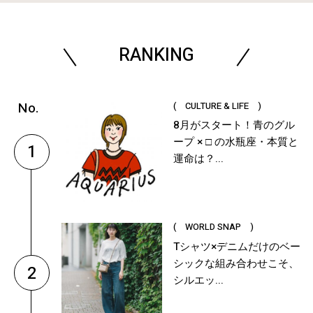
RANKING
( CULTURE & LIFE )
8月がスタート！青のグル
ープ × □ の水瓶座・本質と
1
運命は？...
( WORLD SNAP )
Tシャツ×デニムだけのベー
シックな組み合わせこそ、
2
シルエッ...