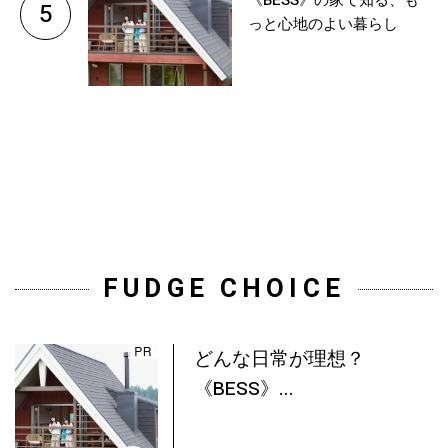
《BESS》の家で知る、も
5
っと心地のよい暮らし
FUDGE CHOICE
どんな日常が理想？
《BESS》...