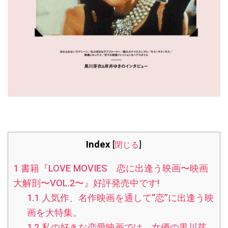
Index
[
閉じる
]
1
書籍『LOVE MOVIES 恋に出逢う映画〜映画
大解剖〜VOL.2〜』好評発売中です!
1.1
人気作、名作映画を通して“恋”に出逢う映
画を大特集。
1.2
私の好きな恋愛映画では、女優の黒川芽