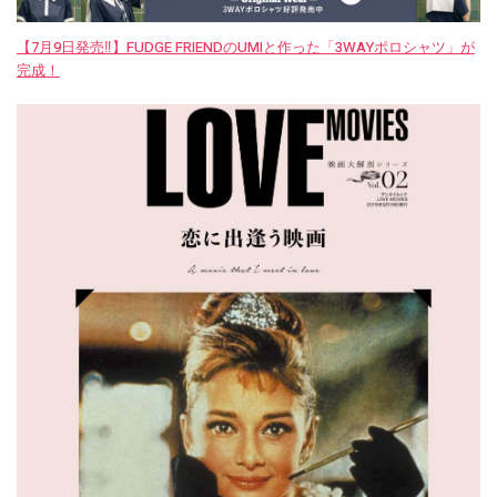
【7月9日発売‼︎】FUDGE FRIENDのUMIと作った「3WAYポロシャツ」が
完成！