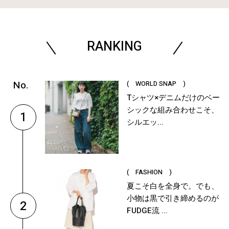
RANKING
( WORLD SNAP )
Tシャツ×デニムだけのベー
シックな組み合わせこそ、
1
シルエッ...
( FASHION )
夏こそ白を全身で。でも、
小物は黒で引き締めるのが
2
FUDGE流 ...