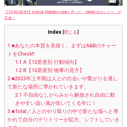
【7月9日発売‼︎】FUDGE FRIENDのUMIと作った「3WAYポロシャツ」が
完成！
Index
[
閉じる
]
1
■あなたの本質を見抜く、まずはA&Bのチャー
トをCheck!!
1.1
A【12星座別 行動傾向】
1.2
B【12星座別 物事の見方】
2
■2023年上半期は人との出会いや繋がりを通し
て新たな場所に導かれていきます。
2.1
不自由なしがらみから解放され自由に動
きやすい追い風が吹いてくる年に！
3
■Total／人とのやり取りの中で新たな場へと導
かれて自分のテリトリーが拡大、シフトしていき