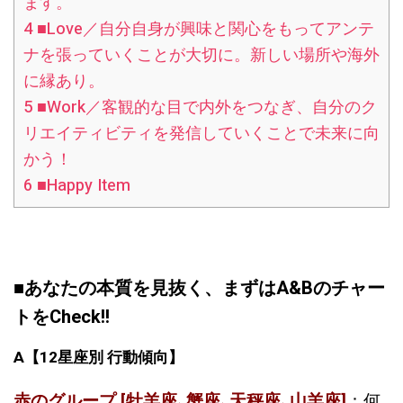
ます。
4
■Love／自分自身が興味と関心をもってアンテ
ナを張っていくことが大切に。新しい場所や海外
に縁あり。
5
■Work／客観的な目で内外をつなぎ、自分のク
リエイティビティを発信していくことで未来に向
かう！
6
■Happy Item
■あなたの本質を見抜く、まずはA&Bのチャー
トをCheck!!
A
【
12
星座別
行動傾向】
赤のグループ [牡羊座､蟹座､天秤座､山羊座]
：何