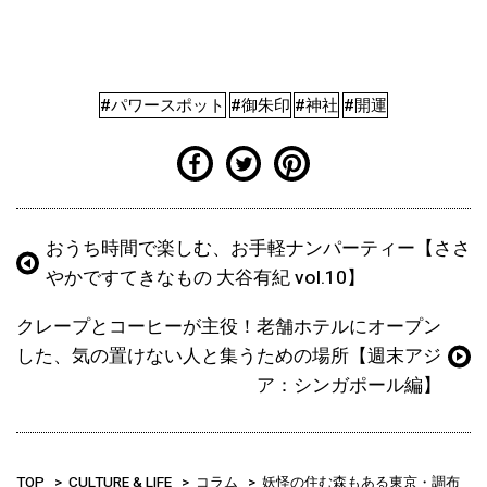
#パワースポット
#御朱印
#神社
#開運
おうち時間で楽しむ、お手軽ナンパーティー【ささ
やかですてきなもの 大谷有紀 vol.10】
クレープとコーヒーが主役！老舗ホテルにオープン
した、気の置けない人と集うための場所【週末アジ
ア：シンガポール編】
TOP
CULTURE & LIFE
コラム
妖怪の住む森もある東京・調布