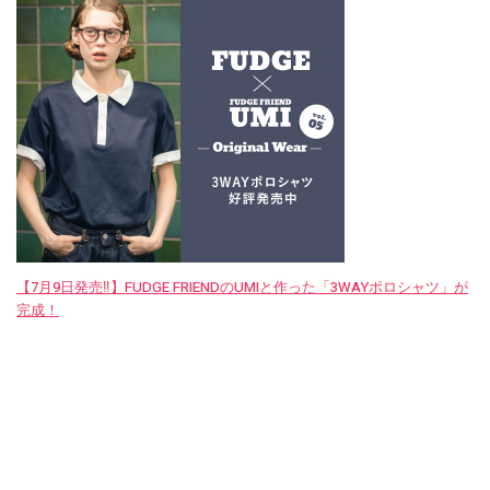
【7月9日発売‼︎】FUDGE FRIENDのUMIと作った「3WAYポロシャツ」が
完成！