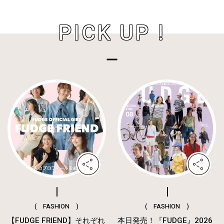
PICK UP !
( FASHION )
( FASHION )
【FUDGE FRIEND】それぞれ
本日発売！『FUDGE』2026