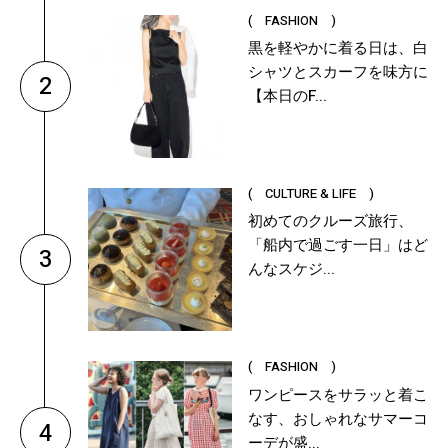
( FASHION )
黒を軽やかに着る日は、白
シャツとスカーフを味方に
2
【本日のF...
( CULTURE & LIFE )
初めてのクルーズ旅行、
「船内で過ごす一日」はど
3
んなスケジ...
( FASHION )
ワンピースをサラッと着こ
なす、おしゃれなサマーコ
4
ーデが盛...