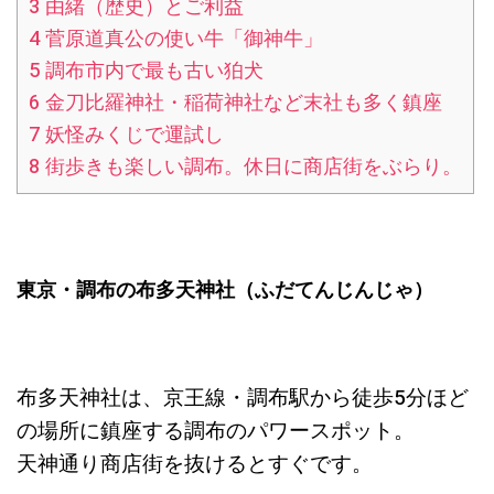
3
由緒（歴史）とご利益
4
菅原道真公の使い牛「御神牛」
5
調布市内で最も古い狛犬
6
金刀比羅神社・稲荷神社など末社も多く鎮座
7
妖怪みくじで運試し
8
街歩きも楽しい調布。休日に商店街をぶらり。
東京・調布の布多天神社（
ふだてんじんじゃ
）
布多天神社は、京王線・調布駅から徒歩5分ほど
の場所に鎮座する調布のパワースポット。
天神通り商店街を抜けるとすぐです。