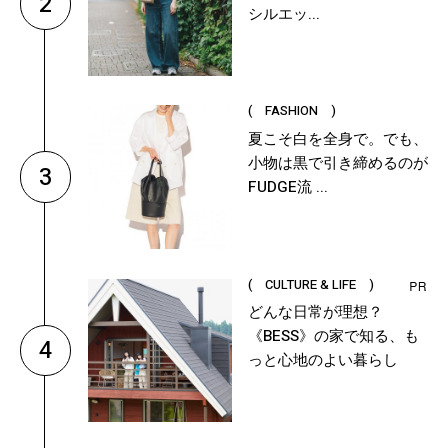
2
シルエッ...
( FASHION )
夏こそ白を全身で。でも、
小物は黒で引き締めるのが
3
FUDGE流 ...
( CULTURE & LIFE )
どんな日常が理想？
《BESS》の家で知る、も
4
っと心地のよい暮らし