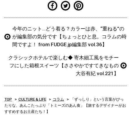
今年のニット…どう着る？カラーは赤、“重ねる”の
が編集部の気分です【ちょっとひと息。コラムの時
間ですよ！ from FUDGE.jp編集部 vol.36】
クラシックホテルで楽しむ◆ 寄木細工風をモチー
フにした箱根スイーツ【ささやかですてきなもの
大谷有紀 vol.221】
TOP
CULTURE & LIFE
コラム
「ずっしり」という言葉がぴっ
たりな、あんこたっぷり「トミーズのあん食」【旅するデザイナーがお
すすめするお土産たち！】