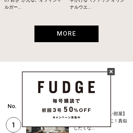
ルガー...
ナルウエ...
MORE
RANKING
( ONKUL )
【１人暮らしの狭い部屋】
おうち時間を快適に！真似
1
したくな...