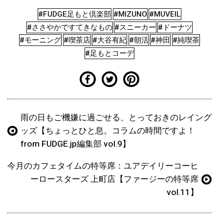
#FUDGE足もと倶楽部
#MIZUNO
#MUVEIL
#ささやかですてきなもの
#スニーカー
#ドーナツ
#モーニング
#喫茶店
#大谷有紀
#朝活
#神田
#純喫茶
#足もとコーデ
雨の日もご機嫌に過ごせる、とっておきのレイング
ッズ【ちょっとひと息。コラムの時間ですよ！
from FUDGE.jp編集部 vol.9】
今月のカフェタイムの特等席：ユアデイリーコーヒ
ーロースターズ 上町店【ファージーの特等席
vol.11】