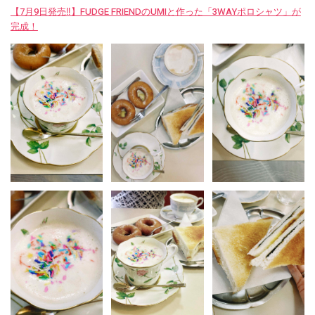
【7月9日発売‼︎】FUDGE FRIENDのUMIと作った「3WAYポロシャツ」が
完成！