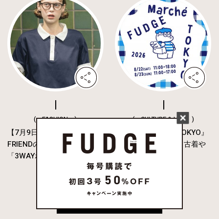
( FASHION )
( CULTURE & LIFE )
【7月9日発売‼︎】FUDGE
『FUDGE Marché TOKYO』
FRIENDのUMIと作った
2026年も開催決定！古着や
「3WAYポロシャツ...
フリマ、ハ...
MORE