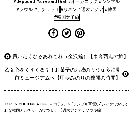
#depound
#she said that
#オーガニック
#シンプル
#ソウル
#ナチュラル
#リネン
#週末アジア
#韓国
#韓国女子旅
買いたくなるあれこれ（金沢編）【東奔西走の旅】
乙女心をくすぐる？！お菓子のお城のような多治見
市ミュージアムへ【甲斐みのりの隙間の時間】
TOP
CULTURE & LIFE
コラム
“シンプル可愛い”シックでおしゃ
れな韓国カルチャーがアツい。【週末アジア：ソウル編】