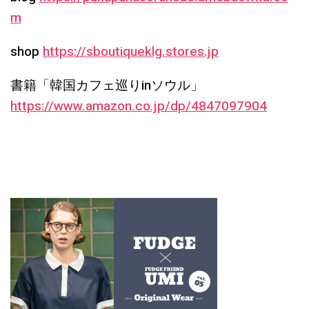
m
shop
https://sboutiqueklg.stores.jp
書籍「韓国カフェ巡りinソウル」
https://www.amazon.co.jp/dp/4847097904