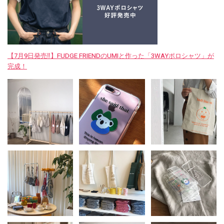
【7月9日発売‼︎】FUDGE FRIENDのUMIと作った「3WAYポロシャツ」が
完成！