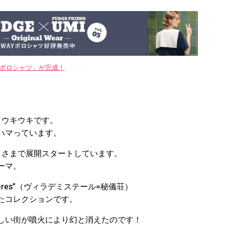
WAYポロシャツ」が完成！
、ウキウキです。
ハマっています。
セレクトさまで展開スタートしています。
ーマ。
stères”（ヴィラデミステール=秘儀荘）
たコレクションです。
美しい街が噴火により幻と消えたのです！