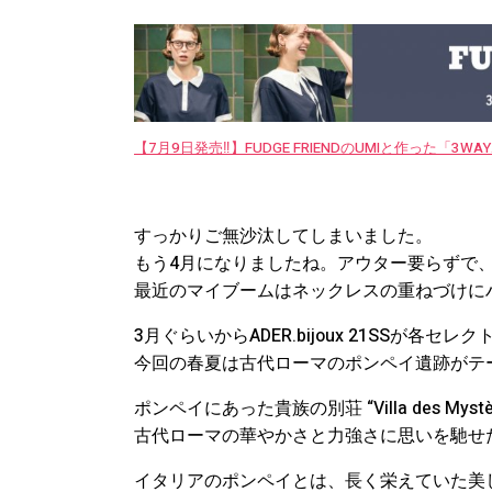
【7月9日発売‼︎】FUDGE FRIENDのUMIと作った「3
すっかりご無沙汰してしまいました。
もう4月になりましたね。アウター要らずで
最近のマイブームはネックレスの重ねづけに
3月ぐらいからADER.bijoux 21SSが各
今回の春夏は古代ローマのポンペイ遺跡がテ
ポンペイにあった貴族の別荘 “Villa des My
古代ローマの華やかさと力強さに思いを馳せ
イタリアのポンペイとは、長く栄えていた