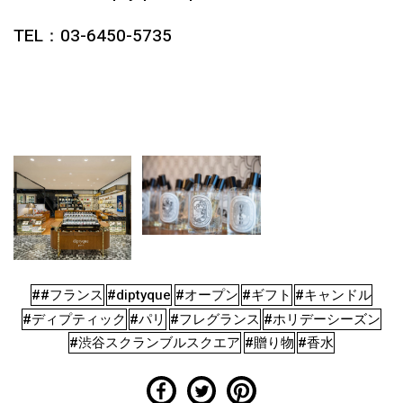
TEL：03-6450-5735
##フランス
#diptyque
#オープン
#ギフト
#キャンドル
#ディプティック
#パリ
#フレグランス
#ホリデーシーズン
#渋谷スクランブルスクエア
#贈り物
#香水