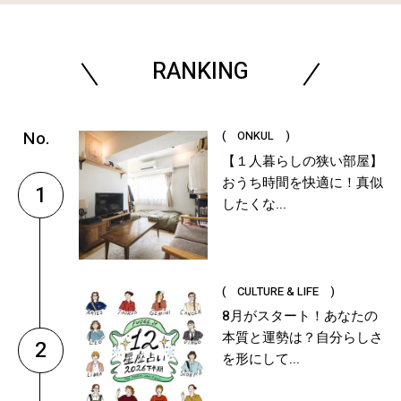
RANKING
( ONKUL )
【１人暮らしの狭い部屋】
おうち時間を快適に！真似
1
したくな...
( CULTURE & LIFE )
8月がスタート！あなたの
本質と運勢は？自分らしさ
2
を形にして...