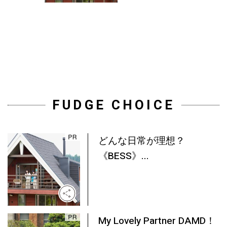
FUDGE CHOICE
どんな日常が理想？
《BESS》...
My Lovely Partner DAMD！