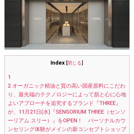
Index
[
閉じる
]
1
2
オーガニック精油と質の高い国産原料にこだわ
り、最先端のテクノロジーによって肌と心に心地
よいアプローチを追究するブランド『THREE』
が、11月21日(水)『SENSORIUM THREE（センソ
ーリアム スリー）』をOPEN！ パーソナルカウ
ンセリング体験がメインの新コンセプトショップ