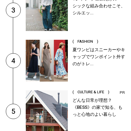
シックな組み合わせこそ、
3
シルエッ...
( FASHION )
夏ワンピはスニーカーやキ
ャップでワンポイント外す
4
のがトレ...
( CULTURE & LIFE )
どんな日常が理想？
《BESS》の家で知る、も
5
っと心地のよい暮らし