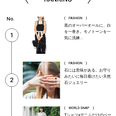
( FASHION )
黒のオーバーオールに、白
を一巻き。モノトーンを一
1
気に洗練...
( FASHION )
石には意味がある。お守り
みたいに毎日着けたい天然
2
石ジュエリー
( WORLD SNAP )
Tシャツ×デニムだけのベー