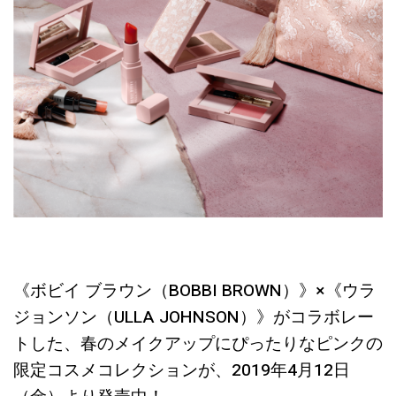
《ボビイ
ブラウン（
BOBBI BROWN
）》
×
《ウラ
ジョンソン（
ULLA JOHNSON）》がコラボレー
トした、春のメイクアップにぴったりなピンクの
限定コスメコレクションが、
2019
年
4
月
12
日