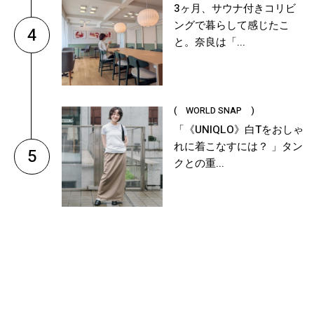
3ヶ月、サウナ付きコリビ
ングで暮らして感じたこ
4
と。奈良は「...
( WORLD SNAP )
「《UNIQLO》白Tをおしゃ
れに着こなすには？ 」タン
5
クとの重...