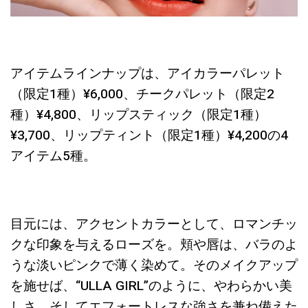
アイテムラインナップは、アイカラーパレット
（限定
1
種）
¥6
,
000
、チークパレット（限定
2
種）
¥4
,
800
、リップスティック（限定
1
種）
¥3
,
700
、リップティント（限定
1
種）
¥4
,
200
の
4
アイテム
5
種。
目元には、アクセントカラーとして、ロマンチッ
クな印象を与えるローズを。頬や唇は、バラのよ
うな淡いピンクで薄く染めて。そのメイクアップ
を施せば、“
ULLA GIRL
”のように、やわらかい美
しさ、そしてエフォートレスな強さを兼ね備えた