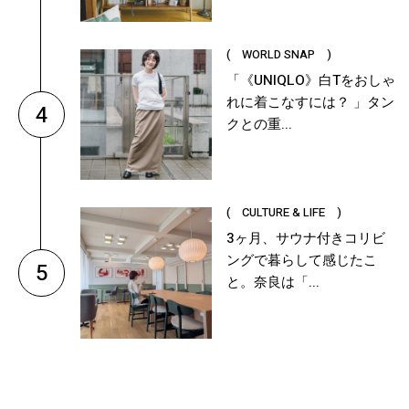
( WORLD SNAP )
「《UNIQLO》白Tをおしゃ
れに着こなすには？ 」タン
4
クとの重...
( CULTURE & LIFE )
3ヶ月、サウナ付きコリビ
ングで暮らして感じたこ
5
と。奈良は「...