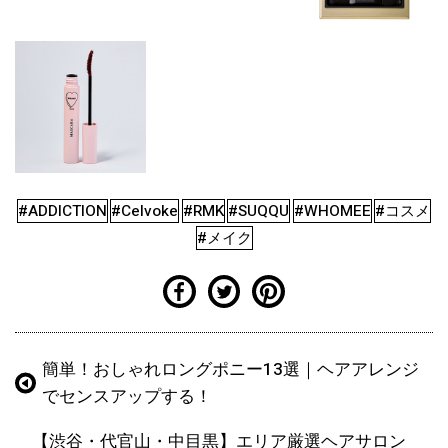
#ADDICTION
#Celvoke
#RMK
#SUQQU
#WHOMEE
#コスメ
#メイク
簡単！おしゃれロングポニー13選｜ヘアアレンジ
でセンスアップする！
【渋谷・代官山・中目黒】エリア厳選ヘアサロン