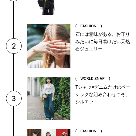
( FASHION )
石には意味がある。お守り
みたいに毎日着けたい天然
2
石ジュエリー
( WORLD SNAP )
Tシャツ×デニムだけのベー
シックな組み合わせこそ、
3
シルエッ...
( FASHION )