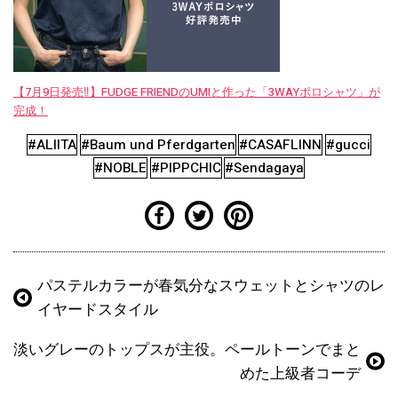
【7月9日発売‼︎】FUDGE FRIENDのUMIと作った「3WAYポロシャツ」が
完成！
#ALIITA
#Baum und Pferdgarten
#CASAFLINN
#gucci
#NOBLE
#PIPPCHIC
#Sendagaya
パステルカラーが春気分なスウェットとシャツのレ
イヤードスタイル
淡いグレーのトップスが主役。ペールトーンでまと
めた上級者コーデ