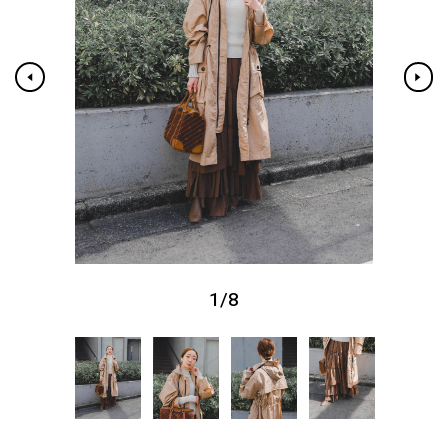
1
/
8