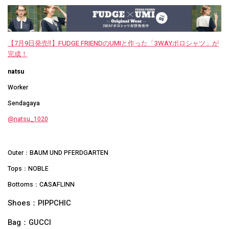
【7月9日発売‼︎】FUDGE FRIENDのUMIと作った「3WAYポロシャツ」が
完成！
natsu
Worker
Sendagaya
@natsu_1020
Outer：BAUM UND PFERDGARTEN
Tops：NOBLE
Bottoms：CASAFLINN
Shoes：PIPPCHIC
Bag：GUCCI