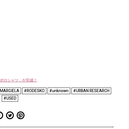
WAYポロシャツ」が完成！
MARGIELA
#RODESKO
#unknown
#URBAN RESEARCH
#USED