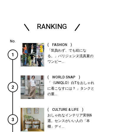
RANKING
( FASHION )
「気負わず、でも絵にな
1
る。」パリジェンヌ流真夏の
ワンピー...
( WORLD SNAP )
「《UNIQLO》白Tをおしゃれ
2
に着こなすには？ 」タンクと
の重...
( CULTURE & LIFE )
おしゃれなインテリア実例6
3
選。センスがいい人の「本
棚」ディ...