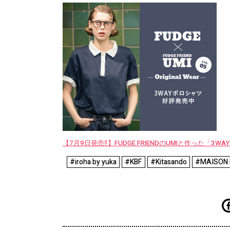
【7月9日発売‼︎】FUDGE FRIENDのUMIと作った「3
#iroha by yuka
#KBF
#Kitasando
#MAISON 