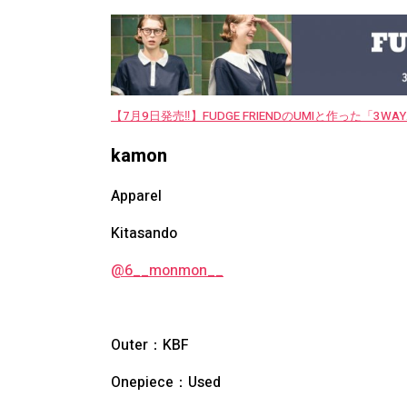
【7月9日発売‼︎】FUDGE FRIENDのUMIと作った「3
kamon
Apparel
Kitasando
@6__monmon__
Outer：KBF
Onepiece：Used