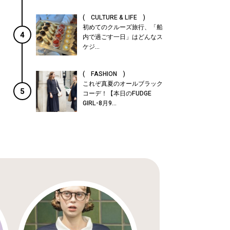
( CULTURE & LIFE )
初めてのクルーズ旅行、「船
4
内で過ごす一日」はどんなス
ケジ...
( FASHION )
これぞ真夏のオールブラック
5
コーデ！【本日のFUDGE
GIRL-8月9...