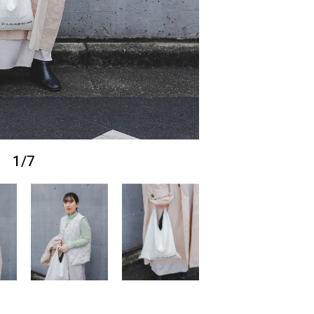
1
/
7