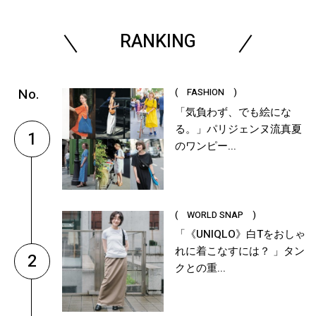
RANKING
( FASHION )
「気負わず、でも絵にな
る。」パリジェンヌ流真夏
1
のワンピー...
( WORLD SNAP )
「《UNIQLO》白Tをおしゃ
れに着こなすには？ 」タン
2
クとの重...