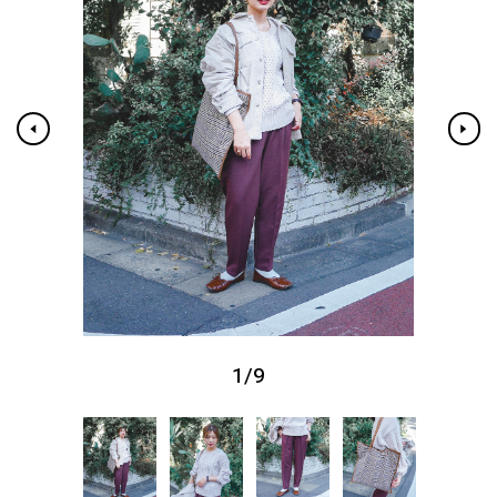
1
/
9