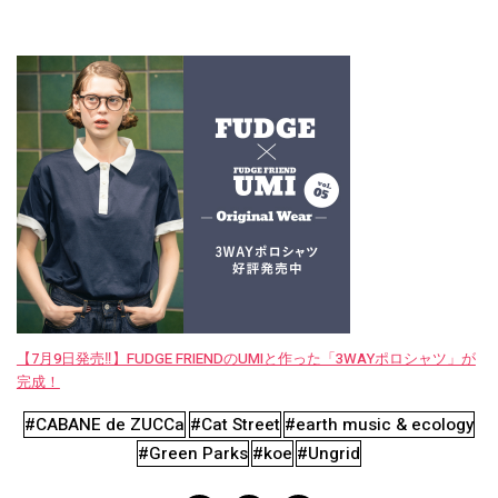
【7月9日発売‼︎】FUDGE FRIENDのUMIと作った「3WAYポロシャツ」が
完成！
#CABANE de ZUCCa
#Cat Street
#earth music & ecology
#Green Parks
#koe
#Ungrid