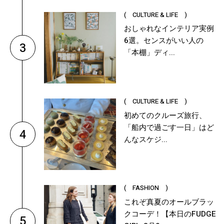
( CULTURE & LIFE )
おしゃれなインテリア実例
6選。センスがいい人の
3
「本棚」ディ...
( CULTURE & LIFE )
初めてのクルーズ旅行、
「船内で過ごす一日」はど
4
んなスケジ...
( FASHION )
これぞ真夏のオールブラッ
クコーデ！【本日のFUDGE
5