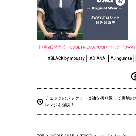
【7月9日発売‼︎】FUDGE FRIENDのUMIと作った「3
#BLACK by moussy
#DIANA
#Jingumae
チェックのジャケットは袖を折り返して裏地の
レンジを強調！
TOP
WORLD SNAP
TOKYO
ワイドスリーブのトッ