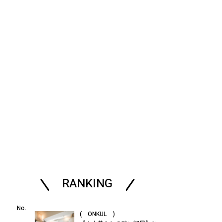
RANKING
( ONKUL )