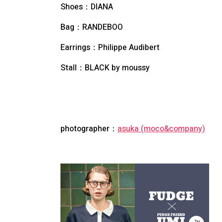
Shoes：DIANA
Bag：RANDEBOO
Earrings：Philippe Audibert
Stall：BLACK by moussy
photographer：
asuka (moco&company)