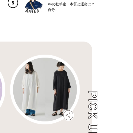
5
×○の牡羊座・本質と運命は？
自分...