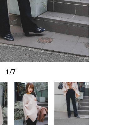
1
/
7