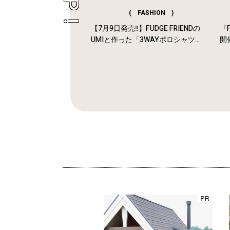
( FASHION )
【7月9日発売‼︎】FUDGE FRIENDの
『F
UMIと作った「3WAYポロシャツ...
開