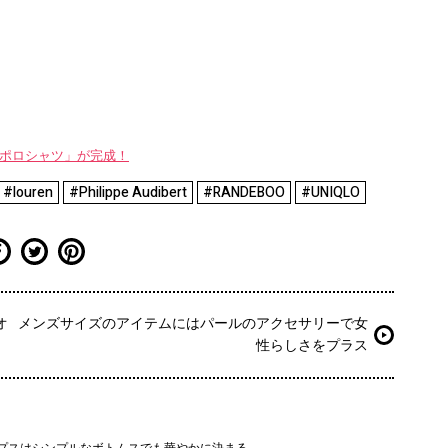
WAYポロシャツ」が完成！
#louren
#Philippe Audibert
#RANDEBOO
#UNIQLO
オ
メンズサイズのアイテムにはパールのアクセサリーで女
性らしさをプラス
プスはシンプルなボトムスでも華やかに決まる