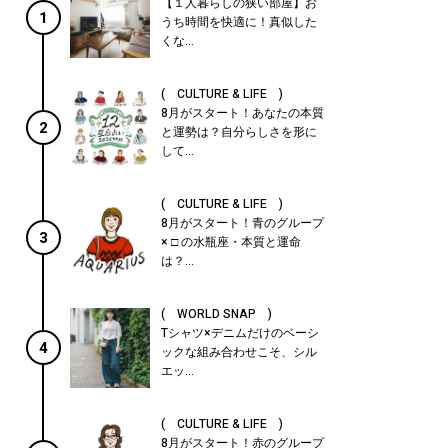
【１人暮らしの狭い部屋】お
1
うち時間を快適に！真似した
くな...
( CULTURE & LIFE )
8月がスタート！あなたの本質
2
と運勢は？自分らしさを形に
して...
( CULTURE & LIFE )
8月がスタート！青のグループ
3
× □ の水瓶座・本質と運命
は？...
( WORLD SNAP )
Tシャツ×デニムだけのベーシ
4
ックな組み合わせこそ、シル
エッ...
( CULTURE & LIFE )
8月がスタート！赤のグループ