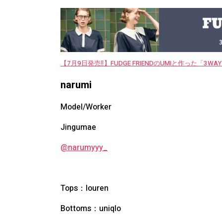
【7月9日発売‼︎】FUDGE FRIENDのUMIと作った「3
narumi
Model/Worker
Jingumae
@narumyyy_
Tops：louren
Bottoms：uniqlo