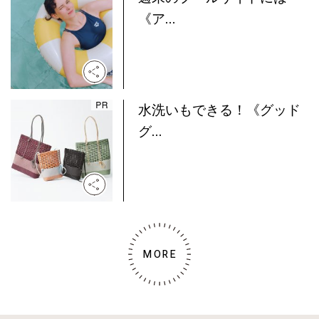
《ア...
水洗いもできる！《グッド
グ...
MORE