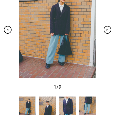
1
/
9