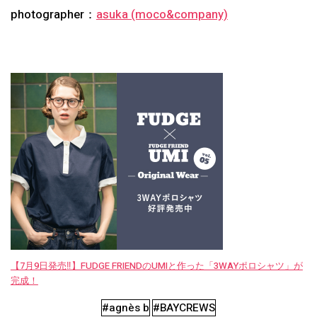
photographer：
asuka (moco&company)
【7月9日発売‼︎】FUDGE FRIENDのUMIと作った「3WAYポロシャツ」が
完成！
#agnès b
#BAYCREWS