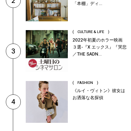
2
「本棚」ディ...
( CULTURE & LIFE )
2022年初夏のホラー映画
３選-『X エックス』『哭悲
3
／THE SADN...
( FASHION )
《ルイ・ヴィトン》彼女は
お洒落な名探偵
4