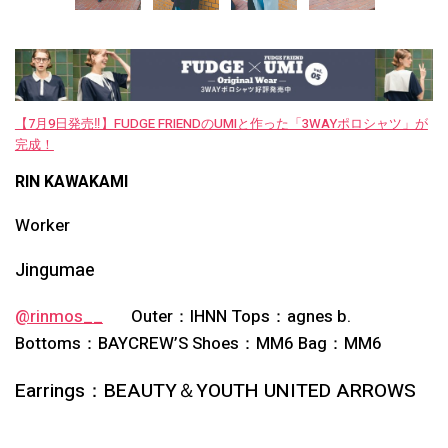
【7月9日発売‼︎】FUDGE FRIENDのUMIと作った「3WAYポロシャツ」が
完成！
RIN KAWAKAMI
Worker
Jingumae
@rinmos__
Outer：IHNN
Tops：agnes b.
Bottoms：BAYCREW’S
Shoes：MM6
Bag：MM6
Earrings：BEAUTY＆YOUTH UNITED ARROWS