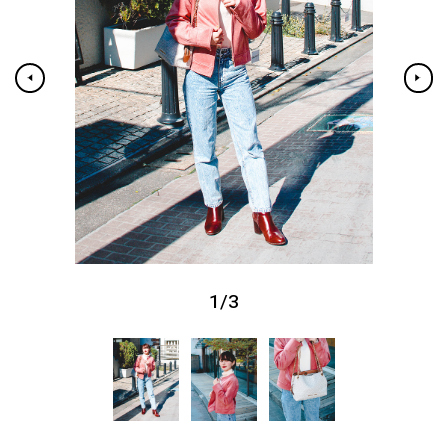
1
/
3