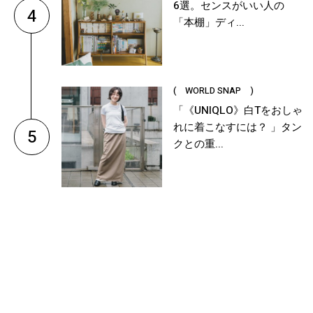
6選。センスがいい人の
4
「本棚」ディ...
( WORLD SNAP )
「《UNIQLO》白Tをおしゃ
れに着こなすには？ 」タン
5
クとの重...