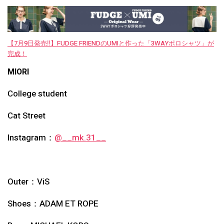
【7月9日発売‼︎】FUDGE FRIENDのUMIと作った「3WAYポロシャツ」が
完成！
MIORI
College student
Cat Street
Instagram：
@__mk.31__
Outer：ViS
Shoes：ADAM ET ROPE