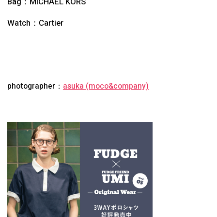
Bag：MICHAEL KORS
Watch：Cartier
photographer：
asuka (moco&company)