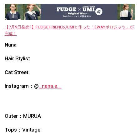
【7月9日発売‼︎】FUDGE FRIENDのUMIと作った「3WAYポロシャツ」が
完成！
Nana
Hair Stylist
Cat Street
Instagram：@
_nana.s._
Outer：
MURUA
Tops：
Vintage