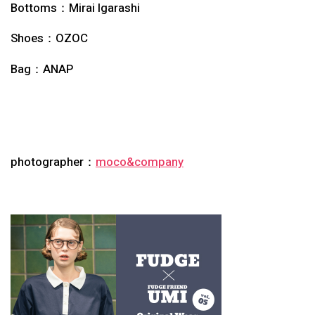
Bottoms：
Mirai Igarashi
Shoes：
OZOC
Bag：
ANAP
photographer：
moco&company