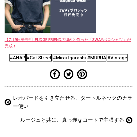
【7月9日発売‼︎】FUDGE FRIENDのUMIと作った「3WAYポロシャツ」が
完成！
#ANAP
#Cat Street
#Mirai Igarashi
#MURUA
#Vintage
レオパードを引き立たせる、タートルネックのカラ
ー使い
ルージュと共に、真っ赤なコートで主張する