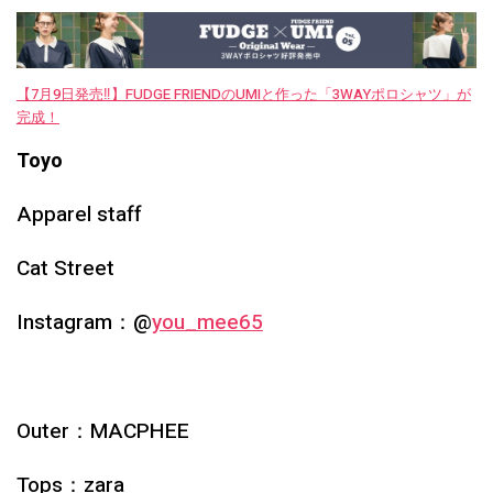
【7月9日発売‼︎】FUDGE FRIENDのUMIと作った「3WAYポロシャツ」が
完成！
Toyo
Apparel staff
Cat Street
Instagram：
@
you_mee65
Outer：
MACPHEE
Tops：
zara