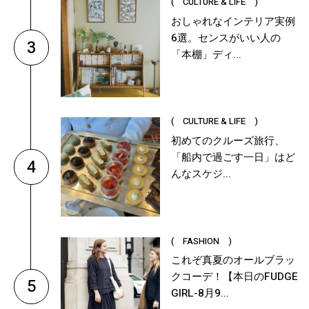
( CULTURE & LIFE )
おしゃれなインテリア実例
6選。センスがいい人の
3
「本棚」ディ...
( CULTURE & LIFE )
初めてのクルーズ旅行、
「船内で過ごす一日」はど
4
んなスケジ...
( FASHION )
これぞ真夏のオールブラッ
クコーデ！【本日のFUDGE
5
GIRL-8月9...