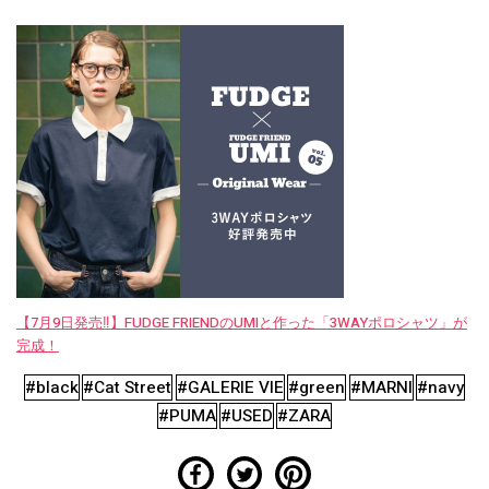
【7月9日発売‼︎】FUDGE FRIENDのUMIと作った「3WAYポロシャツ」が
完成！
#black
#Cat Street
#GALERIE VIE
#green
#MARNI
#navy
#PUMA
#USED
#ZARA