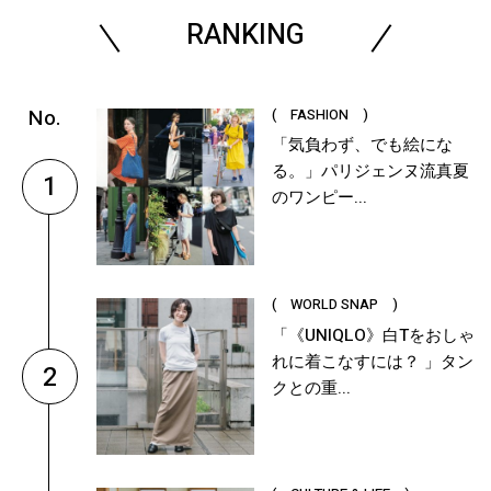
RANKING
( FASHION )
「気負わず、でも絵にな
る。」パリジェンヌ流真夏
1
のワンピー...
( WORLD SNAP )
「《UNIQLO》白Tをおしゃ
れに着こなすには？ 」タン
2
クとの重...