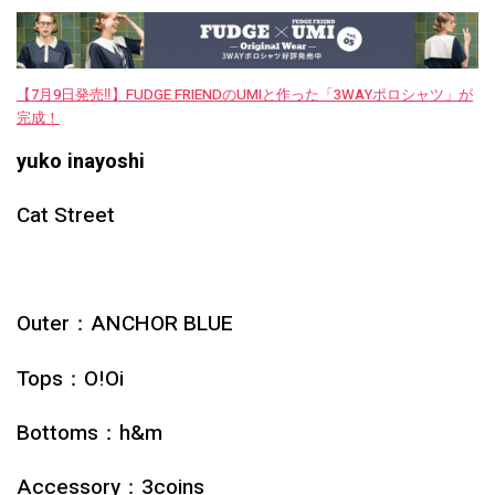
【7月9日発売‼︎】FUDGE FRIENDのUMIと作った「3WAYポロシャツ」が
完成！
yuko inayoshi
Cat Street
Outer：
ANCHOR BLUE
Tops：
O!Oi
Bottoms：
h&m
Accessory
：
3coins