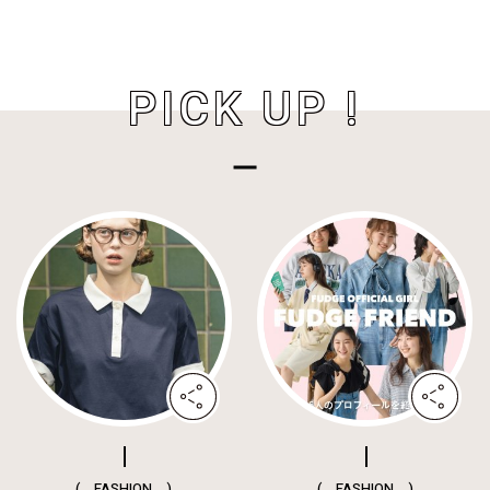
PICK UP !
( FASHION )
( FASHION )