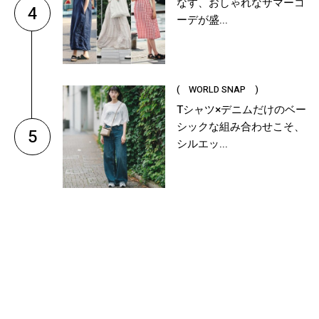
なす、おしゃれなサマーコ
4
ーデが盛...
( WORLD SNAP )
Tシャツ×デニムだけのベー
シックな組み合わせこそ、
5
シルエッ...