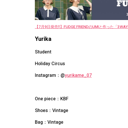
【7月9日発売‼︎】FUDGE FRIENDのUMIと作った「3
Yurika
Student
Holiday Circus
Instagram：@
yurikame_07
One piece：
KBF
Shoes：
Vintage
Bag：
Vintage