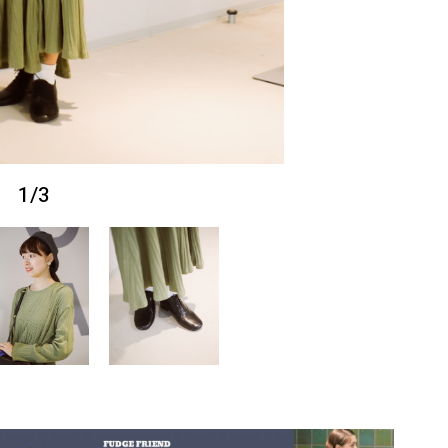
1
/
3