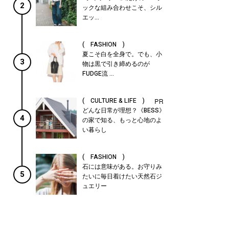
2
ックな組み合わせこそ、シル
エッ...
( FASHION )
夏こそ白を全身で。でも、小
3
物は黒で引き締めるのが
FUDGE流 ...
( CULTURE & LIFE )
どんな日常が理想？《BESS》
4
の家で知る、もっと心地のよ
い暮らし
( FASHION )
石には意味がある。お守りみ
5
たいに毎日着けたい天然石ジ
ュエリー