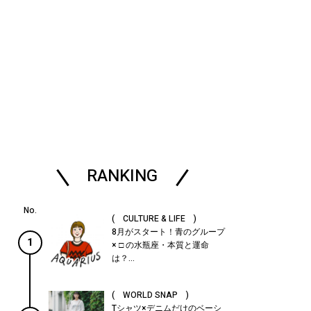
RANKING
( CULTURE & LIFE )
8月がスタート！青のグループ
1
× □ の水瓶座・本質と運命
は？...
( WORLD SNAP )
Tシャツ×デニムだけのベーシ