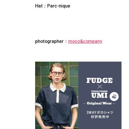
Hat：
Parc-nique
photographer：
moco&company