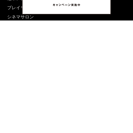
プレイリスト
シネマサロン
前田エマの東京ぐるり
誰かの話
FORTUNE
PRESENT & EVENT
MAGAZINE
姉妹誌一覧
FROM EDITORS
新規会員登録