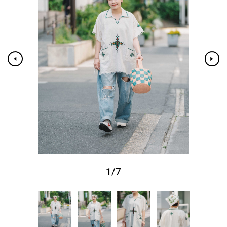
1
/
7