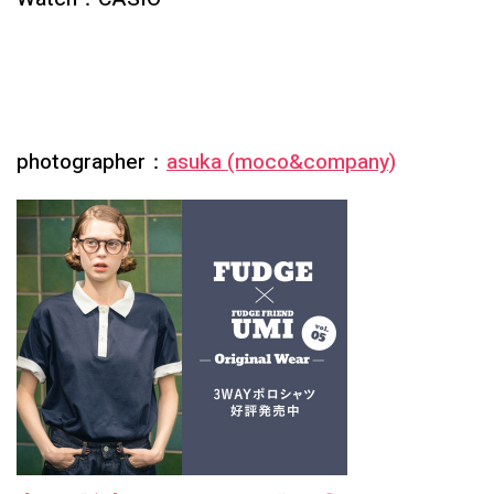
photographer：
asuka (moco&company)