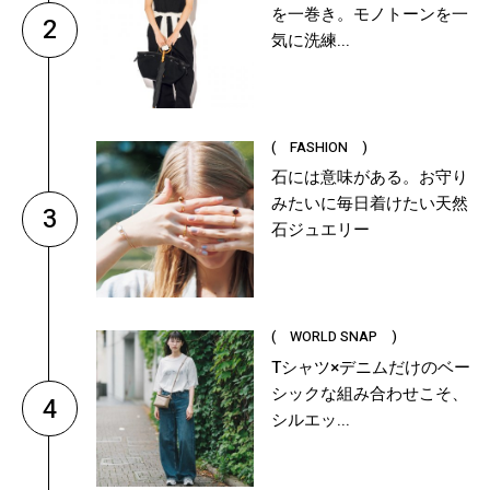
を一巻き。モノトーンを一
2
気に洗練...
( FASHION )
石には意味がある。お守り
みたいに毎日着けたい天然
3
石ジュエリー
( WORLD SNAP )
Tシャツ×デニムだけのベー
シックな組み合わせこそ、
4
シルエッ...