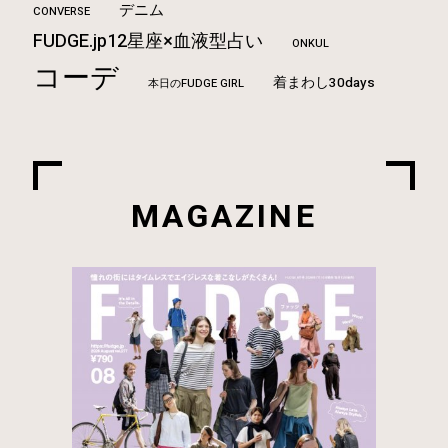
デニム
CONVERSE
FUDGE.jp12星座×血液型占い
ONKUL
コーデ
着まわし30days
本日のFUDGE GIRL
MAGAZINE