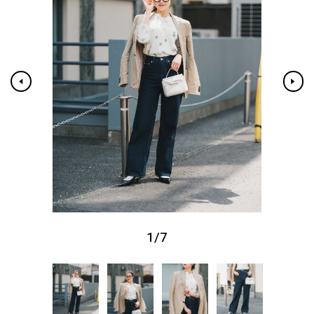
1
/
7