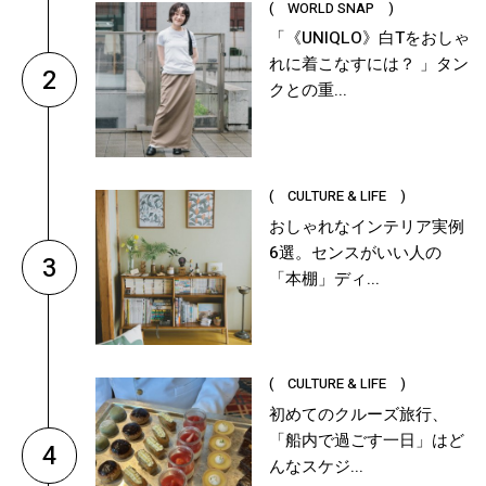
( WORLD SNAP )
「《UNIQLO》白Tをおしゃ
れに着こなすには？ 」タン
2
クとの重...
( CULTURE & LIFE )
おしゃれなインテリア実例
6選。センスがいい人の
3
「本棚」ディ...
( CULTURE & LIFE )
初めてのクルーズ旅行、
「船内で過ごす一日」はど
4
んなスケジ...