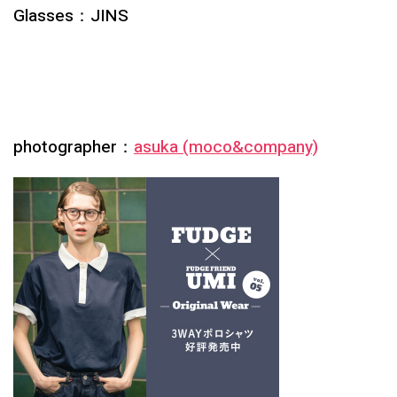
Glasses：JINS
photographer：
asuka (moco&company)