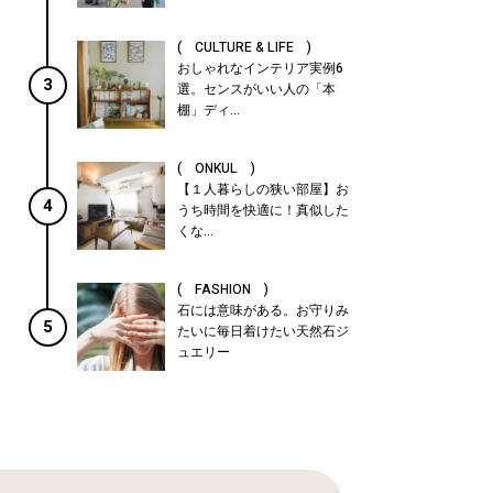
( CULTURE & LIFE )
おしゃれなインテリア実例6
3
選。センスがいい人の「本
棚」ディ...
( ONKUL )
【１人暮らしの狭い部屋】お
4
うち時間を快適に！真似した
くな...
( FASHION )
石には意味がある。お守りみ
5
たいに毎日着けたい天然石ジ
ュエリー