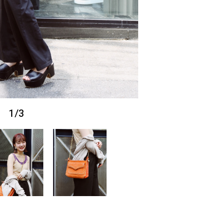
1
/
3