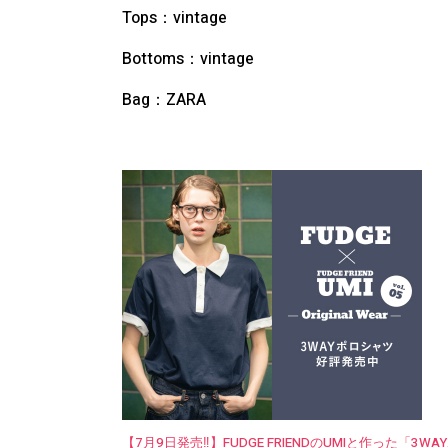
Tops：
vintage
Bottoms：
vintage
Bag：
ZARA
【7月9日発売‼︎】FUDGE FRIENDのUMIと作った「3