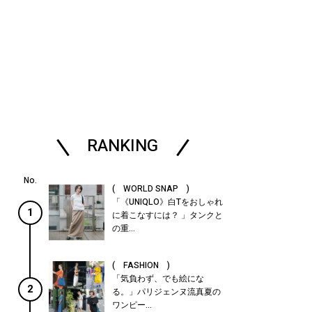
RANKING
( WORLD SNAP )
「《UNIQLO》白Tをおしゃれ
1
に着こなすには？ 」タンクと
の重...
( FASHION )
「気負わず、でも絵にな
2
る。」パリジェンヌ流真夏の
ワンピー...