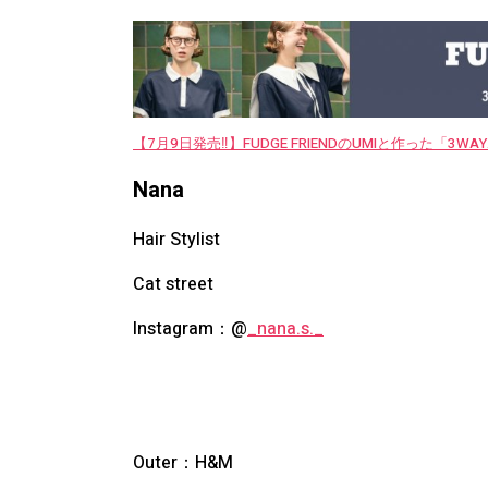
【7月9日発売‼︎】FUDGE FRIENDのUMIと作った「3
Nana
Hair Stylist
Cat street
Instagram：@
_nana.s._
Outer：
H&M