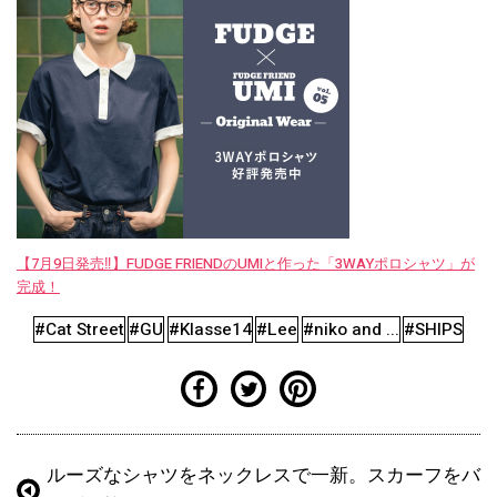
【7月9日発売‼︎】FUDGE FRIENDのUMIと作った「3WAYポロシャツ」が
完成！
#Cat Street
#GU
#Klasse14
#Lee
#niko and ...
#SHIPS
ルーズなシャツをネックレスで一新。スカーフをバ