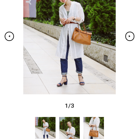
1
/
3