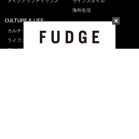
メイクアップティップス
ライフスタイル
海外生活
CULTURE & LIFE
カルチャー
ライフスタイル
フード&ドリンク
コラム
週末アジア
プレイリスト
シネマサロン
前田エマの東京ぐるり
誰かの話
FORTUNE
PRESENT & EVENT