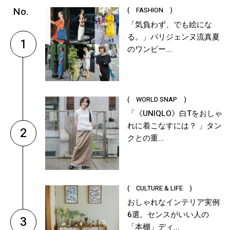
( FASHION )
「気負わず、でも絵にな
る。」パリジェンヌ流真夏
1
のワンピー...
( WORLD SNAP )
「《UNIQLO》白Tをおしゃ
れに着こなすには？ 」タン
2
クとの重...
( CULTURE & LIFE )
おしゃれなインテリア実例
6選。センスがいい人の
3
「本棚」ディ...