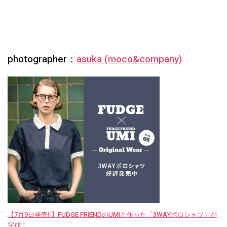
photographer：
asuka (moco&company)
【7月9日発売‼︎】FUDGE FRIENDのUMIと作った「3WAYポロシャツ」が
完成！