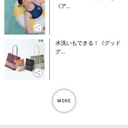
《ア...
水洗いもできる！《グッド
グ...
MORE