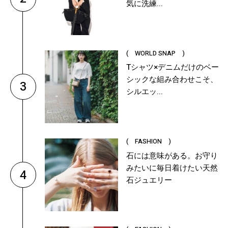
気に洗練...
( WORLD SNAP )
Tシャツ×デニムだけのベー
シックな組み合わせこそ、
3
シルエッ...
( FASHION )
石には意味がある。お守り
みたいに毎日着けたい天然
4
石ジュエリー