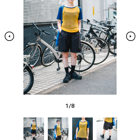
1
/
8